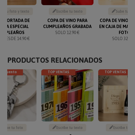
be tu foto y texto
Escribe tu texto
Sube tu fo
SA PORTADA DE
COPA DE VINO PARA
COPA DE VINO G
ISTA ESPECIAL
CUMPLEAÑOS GRABADA
EN CAJA DE MAD
UMPLEAÑOS
SOLO 12.90 €
FOTO
 DESDE 14.90 €
SOLO 32.90 
PRODUCTOS RELACIONADOS
descuento
TOP VENTAS
TOP VENTAS
Sube tu foto
Escribe tu texto
Escribe tu te