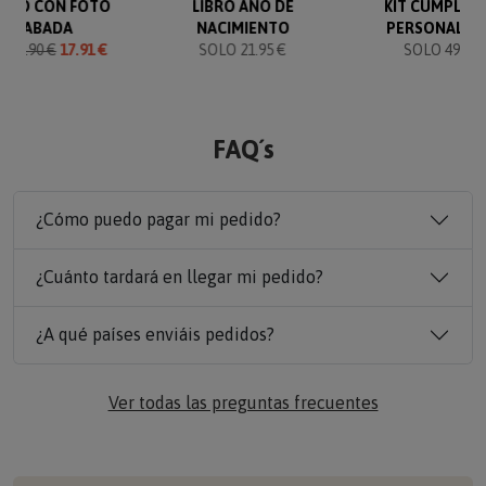
VERO CON FOTO
LIBRO AÑO DE
KIT CUMPLEA
GRABADA
NACIMIENTO
PERSONALIZ
O
19.90 €
17.91 €
SOLO 21.95 €
SOLO 49.90 
FAQ´s
¿Cómo puedo pagar mi pedido?
¿Cuánto tardará en llegar mi pedido?
¿A qué países enviáis pedidos?
Ver todas las preguntas frecuentes