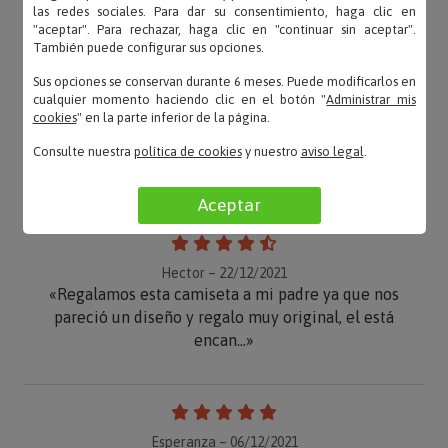
OPINIONES
las redes sociales. Para dar su consentimiento, haga clic en
"aceptar". Para rechazar, haga clic en "continuar sin aceptar".
También puede configurar sus opciones.
Sus opciones se conservan durante 6 meses. Puede modificarlos en
cualquier momento haciendo clic en el botón "
Administrar mis
cookies
" en la parte inferior de la página.
aitanaylidia – 29/03/2022
«La camiseta está muy bonita, es de calidad, y a mi
Consulte nuestra
política de cookies
y nuestro
aviso legal
.
marido le encantó!»
Aceptar
Hector – 22/12/2021
«Regalamos esta camiseta a mi padre ya que nos
pareció un diseño y regalo muy original, el está
encan...»
Esperanza – 06/12/2021