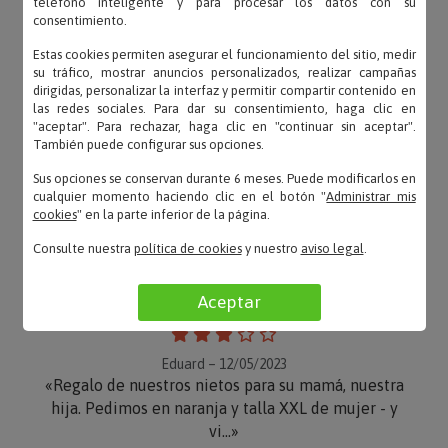
teléfono inteligente y para procesar los datos con su
consentimiento.
Estas cookies permiten asegurar el funcionamiento del sitio, medir
su tráfico, mostrar anuncios personalizados, realizar campañas
dirigidas, personalizar la interfaz y permitir compartir contenido en
las redes sociales. Para dar su consentimiento, haga clic en
"aceptar". Para rechazar, haga clic en "continuar sin aceptar".
También puede configurar sus opciones.
Sus opciones se conservan durante 6 meses. Puede modificarlos en
cualquier momento haciendo clic en el botón "
Administrar mis
cookies
" en la parte inferior de la página.
OPINIONES
Consulte nuestra
política de cookies
y nuestro
aviso legal
.
Aceptar
Eduard – 12/05/2023
«Regalo de nuestros nietos para su mamá, nuestra
hija. Pedimos en naranja y talla XXL de mujer - y
vi...»