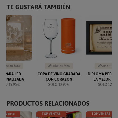
TE GUSTARÁ TAMBIÉN
Sube tu foto
Sube tu foto
Sube tu fo
ÁMPARA LED
COPA DE VINO GRABADA
DIPLOMA PERGA
RSONALIZADA
CON CORAZÓN
LA MEJOR MA
SOLO 19.95 €
SOLO 12.90 €
SOLO 12.90 
PRODUCTOS RELACIONADOS
descuento
TOP VENTAS
TOP VENTAS