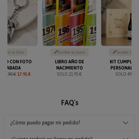
Sube tu foto
Escribe tu texto
Escribe tu te
VERO CON FOTO
LIBRO AÑO DE
KIT CUMPLEA
GRABADA
NACIMIENTO
PERSONALIZ
O
19.90 €
17.91 €
SOLO 21.95 €
SOLO 49.90 
FAQ´s
¿Cómo puedo pagar mi pedido?