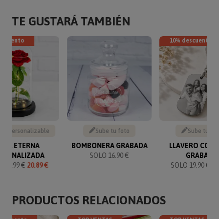
TE GUSTARÁ TAMBIÉN
escuento
10% descuento
to personalizable
Sube tu foto
Sube tu fo
OSA ETERNA
BOMBONERA GRABADA
LLAVERO CON 
RSONALIZADA
SOLO 16.90 €
GRABADA
O
21.99 €
20.89 €
SOLO
19.90 €
17
PRODUCTOS RELACIONADOS