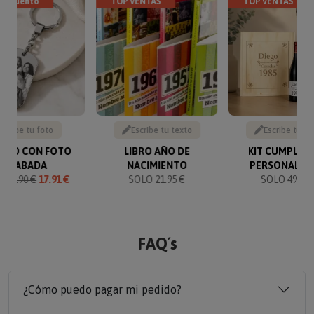
descuento
TOP VENTAS
TOP VENTAS
Sube tu foto
Escribe tu texto
Escribe tu te
VERO CON FOTO
LIBRO AÑO DE
KIT CUMPLEA
GRABADA
NACIMIENTO
PERSONALIZ
O
19.90 €
17.91 €
SOLO 21.95 €
SOLO 49.90 
FAQ´s
¿Cómo puedo pagar mi pedido?