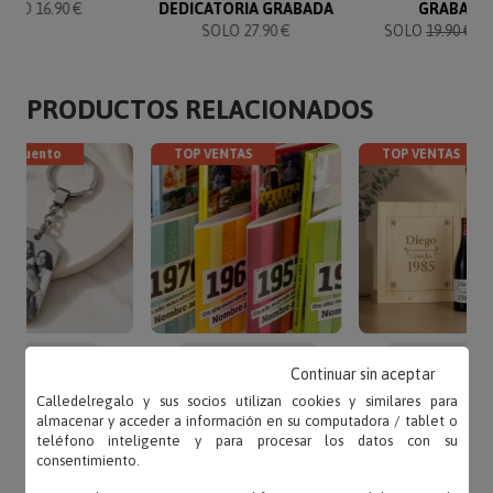
SOLO 27.90 €
SOLO
19.90 €
17
PRODUCTOS RELACIONADOS
descuento
TOP VENTAS
TOP VENTAS
Sube tu foto
Escribe tu texto
Escribe tu te
Continuar sin aceptar
VERO CON FOTO
LIBRO AÑO DE
KIT CUMPLEA
GRABADA
NACIMIENTO
PERSONALIZ
Calledelregalo y sus socios utilizan cookies y similares para
O
19.90 €
17.91 €
SOLO 21.95 €
SOLO 49.90 
almacenar y acceder a información en su computadora / tablet o
teléfono inteligente y para procesar los datos con su
consentimiento.