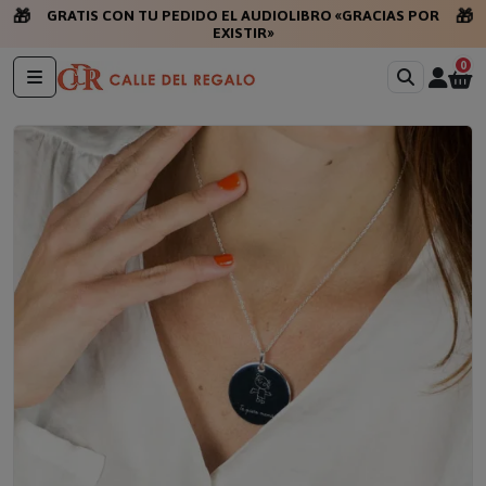
🎁
🎁
GRATIS
0