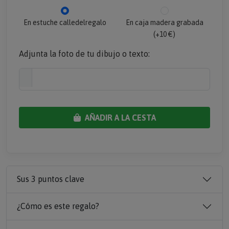
En estuche calledelregalo
En caja madera grabada
(+10 €)
Adjunta la foto de tu dibujo o texto:
AÑADIR A LA CESTA
Sus 3 puntos clave
¿Cómo es este regalo?
¿A quién le va a encantar?