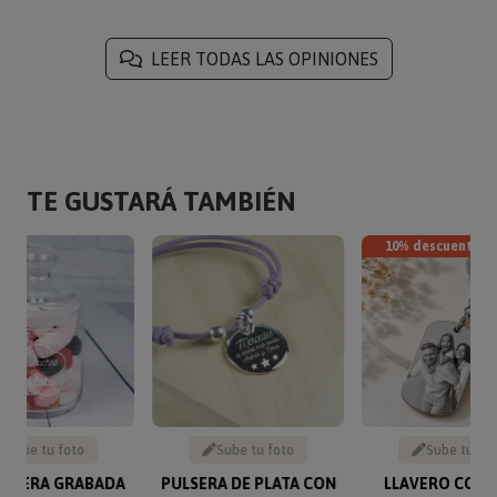
LEER TODAS LAS OPINIONES
TE GUSTARÁ TAMBIÉN
10% descuento
Sube tu foto
Sube tu foto
Sube tu fo
ONERA GRABADA
PULSERA DE PLATA CON
LLAVERO CON 
SOLO 16.90 €
DEDICATORIA GRABADA
GRABADA