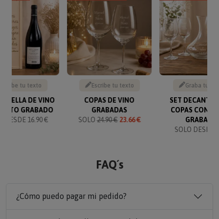
Escribe tu texto
Escribe tu texto
Graba tu te
BOTELLA DE VINO
COPAS DE VINO
SET DECANTAD
TEXTO GRABADO
GRABADAS
COPAS CON T
 DESDE 16.90 €
SOLO
24.90 €
23.66 €
GRABADO
SOLO DESDE 6
FAQ´s
¿Cómo puedo pagar mi pedido?