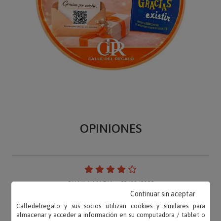
OPINIONES
SHAILA MARIA – 23/11/2022
«El conjunto es muy práctico y bonito. Por poner
Continuar sin aceptar
un pero, las letras del maletin están grabadas en
Calledelregalo y sus socios utilizan cookies y similares para
almacenar y acceder a información en su computadora / tablet o
co...»