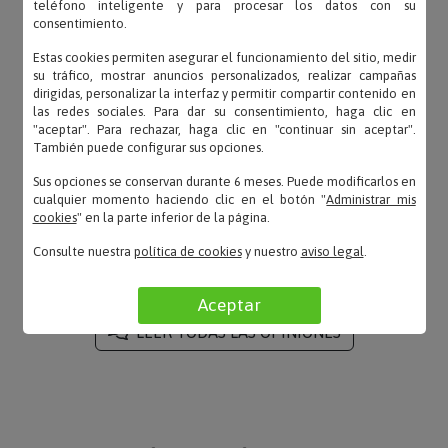
teléfono inteligente y para procesar los datos con su
consentimiento.
Estas cookies permiten asegurar el funcionamiento del sitio, medir
su tráfico, mostrar anuncios personalizados, realizar campañas
dirigidas, personalizar la interfaz y permitir compartir contenido en
Silvia – 03/11/2022
las redes sociales. Para dar su consentimiento, haga clic en
«Era para un detalle a una compañera de trabajo y
"aceptar". Para rechazar, haga clic en "continuar sin aceptar".
le ha encantado.»
También puede configurar sus opciones.
Sus opciones se conservan durante 6 meses. Puede modificarlos en
cualquier momento haciendo clic en el botón "
Administrar mis
cookies
" en la parte inferior de la página.
DAGAZA – 25/02/2022
Consulte nuestra
política de cookies
y nuestro
aviso legal
.
«Bastante bien»
Aceptar
LEER TODAS LAS OPINIONES