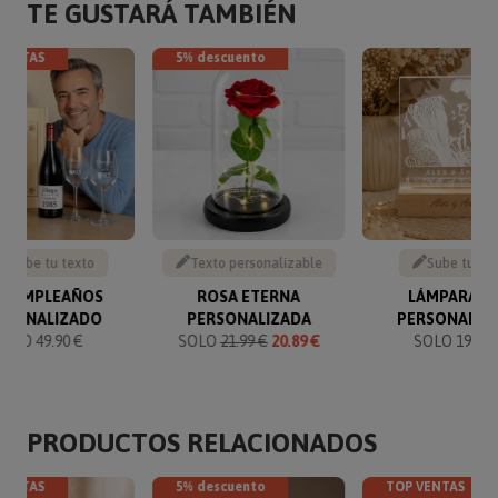
TE GUSTARÁ TAMBIÉN
VENTAS
5% descuento
Escribe tu texto
Texto personalizable
Sube tu fo
T CUMPLEAÑOS
ROSA ETERNA
LÁMPARA L
RSONALIZADO
PERSONALIZADA
PERSONALIZ
SOLO 49.90 €
SOLO
21.99 €
20.89 €
SOLO 19.95 
PRODUCTOS RELACIONADOS
VENTAS
5% descuento
TOP VENTAS