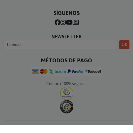
SÍGUENOS
NEWSLETTER
OK
MÉTODOS DE PAGO
Compra 100% segura
© Calle del Regalo · Todos los derechos reservados