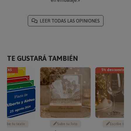
LEER TODAS LAS OPINIONES
TE GUSTARÁ TAMBIÉN
VENTAS
5% descuento
Escribe tu texto
Sube tu foto
Escribe tu te