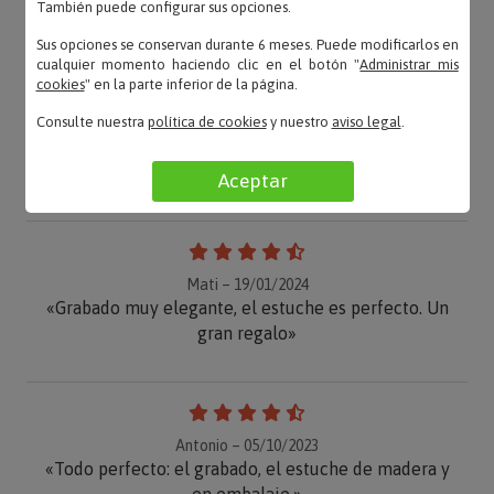
También puede configurar sus opciones.
OPINIONES
Sus opciones se conservan durante 6 meses. Puede modificarlos en
cualquier momento haciendo clic en el botón "
Administrar mis
cookies
" en la parte inferior de la página.
Consulte nuestra
política de cookies
y nuestro
aviso legal
.
Martín – 20/01/2024
«Muy bien preparadas. Perfecta para regalo.»
Aceptar
Mati – 19/01/2024
«Grabado muy elegante, el estuche es perfecto. Un
gran regalo»
Antonio – 05/10/2023
«Todo perfecto: el grabado, el estuche de madera y
en embalaje.»