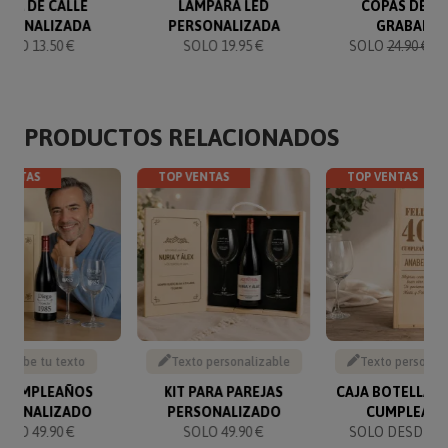
ACA DE CALLE
LÁMPARA LED
COPAS DE V
RSONALIZADA
PERSONALIZADA
GRABADA
SOLO 13.50 €
SOLO 19.95 €
SOLO
24.90 €
23
PRODUCTOS RELACIONADOS
VENTAS
TOP VENTAS
TOP VENTAS
Escribe tu texto
Texto personalizable
Texto personal
T CUMPLEAÑOS
KIT PARA PAREJAS
CAJA BOTELLA D
RSONALIZADO
PERSONALIZADO
CUMPLEAÑ
SOLO 49.90 €
SOLO 49.90 €
SOLO DESDE 16