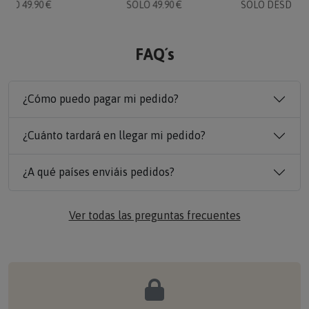
SOLO 49.90 €
SOLO 49.90 €
SOLO DESDE 16
FAQ´s
¿Cómo puedo pagar mi pedido?
¿Cuánto tardará en llegar mi pedido?
¿A qué países enviáis pedidos?
Ver todas las preguntas frecuentes