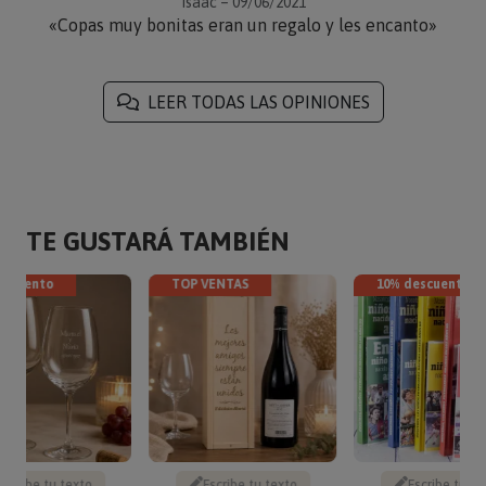
Isaac – 09/06/2021
«Copas muy bonitas eran un regalo y les encanto»
LEER TODAS LAS OPINIONES
TE GUSTARÁ TAMBIÉN
escuento
TOP VENTAS
10% descuento
Escribe tu texto
Escribe tu texto
Escribe tu te