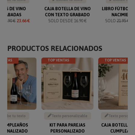
PAS DE VINO
CAJA BOTELLA DE VINO
LIBRO FÚTBOL 
GRABADAS
CON TEXTO GRABADO
NACIMIENT
O
24.90 €
23.66 €
SOLO DESDE 16.90 €
SOLO
21.95 €
19
PRODUCTOS RELACIONADOS
VENTAS
TOP VENTAS
TOP VENTAS
Escribe tu texto
Texto personalizable
Texto personal
T CUMPLEAÑOS
KIT PARA PAREJAS
CAJA BOTELLA D
RSONALIZADO
PERSONALIZADO
CUMPLEAÑ