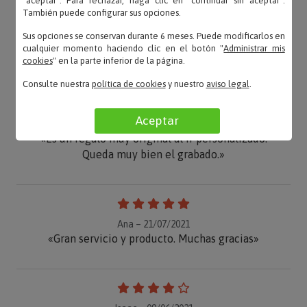
"aceptar". Para rechazar, haga clic en "continuar sin aceptar".
También puede configurar sus opciones.
Sus opciones se conservan durante 6 meses. Puede modificarlos en
OPINIONES
cualquier momento haciendo clic en el botón "
Administrar mis
cookies
" en la parte inferior de la página.
Consulte nuestra
política de cookies
y nuestro
aviso legal
.
Aceptar
Pilar – 16/09/2022
«Es un regalo muy original al ir personalizado.
Queda muy bien el grabado.»
Ana – 21/07/2021
«Gran servicio y producto. Muchas gracias»