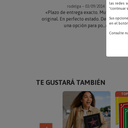
las redes s
rodelga – 03/09/2014
"continuar 
«Plazo de entrega exacto. Muy bonito y
Sus opcion
original. En perfecto estado. Deberia habe
en el botón
una opción para po...»
Consulte n
TE GUSTARÁ TAMBIÉN
TOP