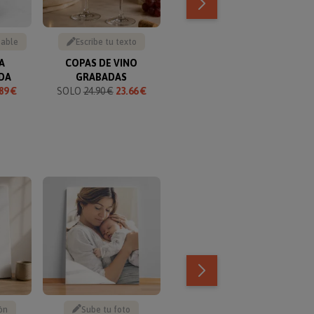
zable
Escribe tu texto
Escribe tu texto
A
COPAS DE VINO
LIBRO FÚTBOL AÑO DE
DA
GRABADAS
NACIMIENTO
89 €
SOLO
24.90 €
23.66 €
SOLO
21.95 €
19.76 €
TOP VENTAS
ón
Sube tu foto
Texto personalizable