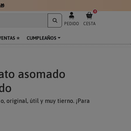
🎁
0
MI
MI
PEDIDO
CESTA
VENTAS ⭐
CUMPLEAÑOS
ato asomado
ado
 original, útil y muy tierno. ¡Para