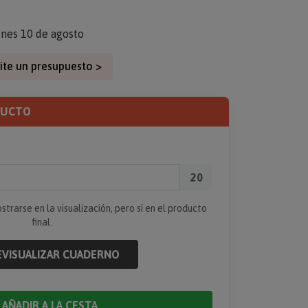
unes 10 de agosto
ite un presupuesto >
DUCTO
20
rarse en la visualización, pero sí en el producto
final.
VISUALIZAR CUADERNO
AÑADIR A LA CESTA