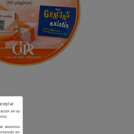
 aceptar
mación en su
ento.
ar anuncios
contenido en