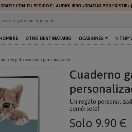

GRATIS CON TU PEDIDO EL AUDIOLIBRO «GRACIAS POR EXISTIR»
 de 2.000 ideas de regalo
ca un regalo que emocione
prende con algo único
uentra el regalo perfecto para mamá
HOMBRE
OTRO DESTINATARIO
OCASIONES
⭐ TOP 
alos personalizados para sorprender
uaderno gato asomado personalizado
Cuaderno g
personaliz
Un regalo personalizado,
comérselo!
Solo
9.90 €