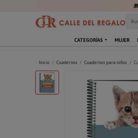

Más
Bus
Sor
Enc
CATEGORÍAS
MUJER
Reg
Inicio
Cuadernos
Cuadernos para niños
C