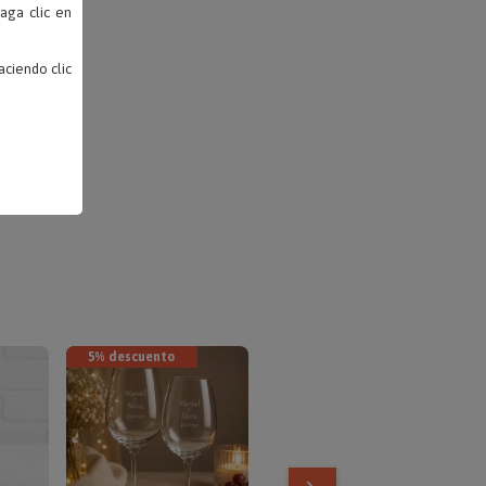
haga clic en
ciendo clic
5% descuento
10% descuento