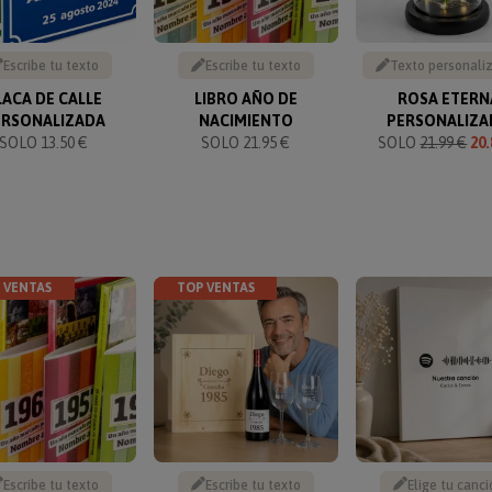
Escribe tu texto
Escribe tu texto
Texto personali
LACA DE CALLE
LIBRO AÑO DE
ROSA ETERN
ERSONALIZADA
NACIMIENTO
PERSONALIZA
SOLO 13.50 €
SOLO 21.95 €
SOLO
21.99 €
20.
 VENTAS
TOP VENTAS
Escribe tu texto
Escribe tu texto
Elige tu canci