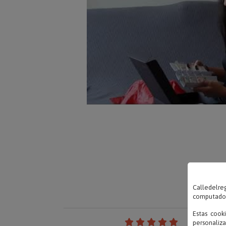
Calledelreg
computadora
Estas cook
personaliza