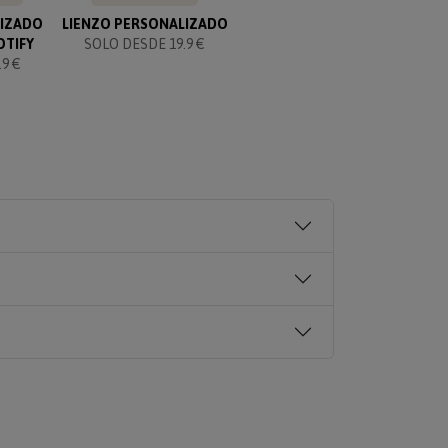
LIZADO
LIENZO PERSONALIZADO
KIT PARA PAREJAS
OTIFY
SOLO DESDE 19.9 €
PERSONALIZADO
9 €
SOLO 49.90 €