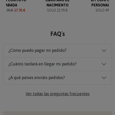
GRABADA
NACIMIENTO
PERSONALIZ
O
19.90 €
17.91 €
SOLO 21.95 €
SOLO 49.90 
FAQ´s
¿Cómo puedo pagar mi pedido?
¿Cuánto tardará en llegar mi pedido?
¿A qué países enviáis pedidos?
Ver todas las preguntas frecuentes