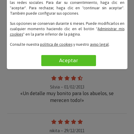
las redes sociales. Para dar su consentimiento, haga clic en
"aceptar". Para rechazar, haga clic en "continuar sin aceptar".
También puede configurar sus opciones.
Sus opciones se conservan durante 6 meses. Puede modificarlos en
cualquier momento haciendo clic en el botón "
Administrar mis
cookies
" en la parte inferior de la página.
Consulte nuestra
política de cookies
y nuestro
aviso legal
.
OPINIONES
Aceptar
Silvia – 01/02/2013
«Un detalle muy bonito para los abuelos, se
merecen todo!»
nikita – 29/12/2011