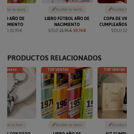
Escribe tu texto
Escribe tu texto
Escribe tu te
IBRO AÑO DE
LIBRO FÚTBOL AÑO DE
COPA DE VINO
NACIMIENTO
NACIMIENTO
CUMPLEAÑOS G
SOLO 21.95 €
SOLO
21.95 €
19.76 €
SOLO 12.90 
PRODUCTOS RELACIONADOS
descuento
TOP VENTAS
TOP VENTAS
Sube tu foto
Escribe tu texto
Escribe tu te
VERO CON FOTO
LIBRO AÑO DE
KIT CUMPLEA