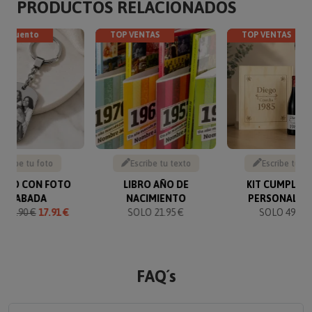
PRODUCTOS RELACIONADOS
descuento
TOP VENTAS
TOP VENTAS
Sube tu foto
Escribe tu texto
Escribe tu te
VERO CON FOTO
LIBRO AÑO DE
KIT CUMPLEA
GRABADA
NACIMIENTO
PERSONALIZ
O
19.90 €
17.91 €
SOLO 21.95 €
SOLO 49.90 
FAQ´s