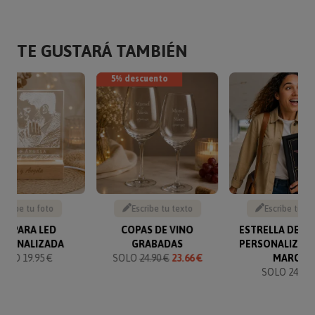
TE GUSTARÁ TAMBIÉN
5% descuento
Sube tu foto
Escribe tu texto
Escribe tu te
ÁMPARA LED
COPAS DE VINO
ESTRELLA DE LA
RSONALIZADA
GRABADAS
PERSONALIZAD
SOLO 19.95 €
SOLO
24.90 €
23.66 €
MARCO
SOLO 24.90 