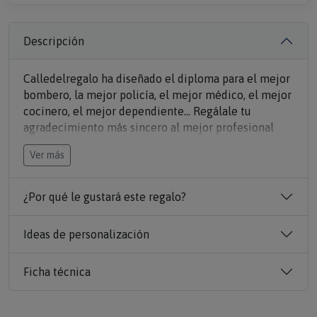
Descripción
Calledelregalo ha diseñado el diploma para el mejor
bombero, la mejor policía, el mejor médico, el mejor
cocinero, el mejor dependiente... Regálale tu
agradecimiento más sincero al mejor profesional
con el
Diploma para el mejor profesional del año
.
Ver más
Calledelregalo propone hacer patente ese
agradecimiento de una forma sencilla pero llena de
¿Por qué le gustará este regalo?
emoción, con un
Diploma personalizado
al mejor
profesional del año, rellena la profesión, su nombre,
Ideas de personalización
la dedicatoria, el nombre de las personas que le
otorga el Diploma y la fecha deseada.
Ficha técnica
Será un regalo inolvidable para todos.