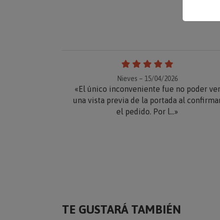
Nieves – 15/04/2026
«El único inconveniente fue no poder ve
una vista previa de la portada al confirma
el pedido. Por l...»
TE GUSTARÁ TAMBIÉN