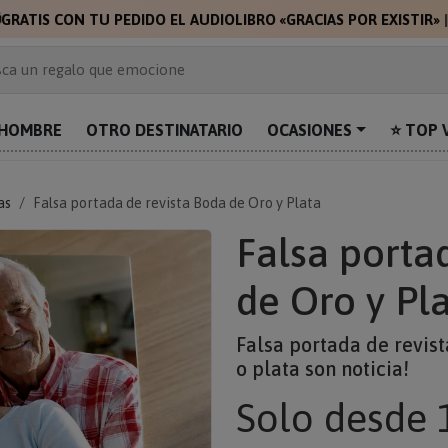

GRATIS CON TU PEDIDO EL AUDIOLIBRO «GRACIAS POR EXISTIR»
 de 2.000 ideas de regalo
ca un regalo que emocione
prende con algo único
uentra el regalo perfecto para mamá
HOMBRE
OTRO DESTINATARIO
OCASIONES
⭐ TOP 
alos personalizados para sorprender
as
Falsa portada de revista Boda de Oro y Plata
Falsa porta
de Oro y Pl
Falsa portada de revis
o plata son noticia!
Solo
desde 