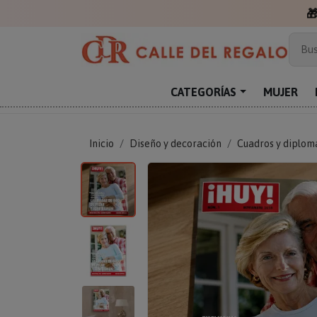

Más
Bus
Sor
Enc
CATEGORÍAS
MUJER
Reg
Inicio
Diseño y decoración
Cuadros y diplom