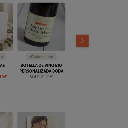
TOP VENTAS
to
Sube tu foto
Escribe tu texto
MAS
BOTELLA DE VINO BIO
COPAS DE CAVA PARA
PERSONALIZADA BODA
PAREJAS
10 €
SOLO 23.90 €
SOLO 24.90 €
TOP VENTAS