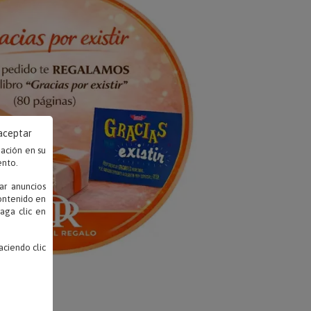
 aceptar
mación en su
ento.
ar anuncios
contenido en
haga clic en
ciendo clic