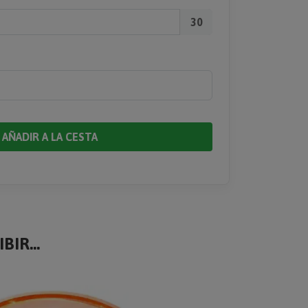
30
AÑADIR A LA CESTA
BIR...