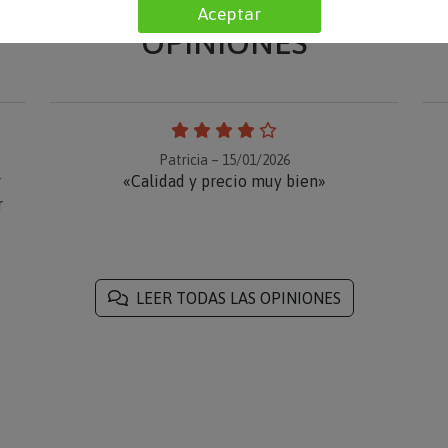
Aceptar
OPINIONES
Patricia – 15/01/2026
r
«Calidad y precio muy bien»
r
LEER TODAS LAS OPINIONES