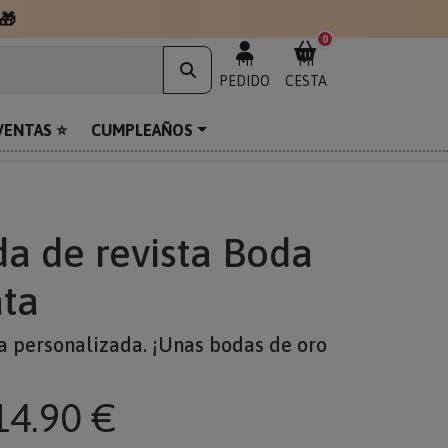
🎁
0
MI
MI
PEDIDO
CESTA
VENTAS ⭐
CUMPLEAÑOS
da de revista Boda
ata
ta personalizada. ¡Unas bodas de oro
14.90 €