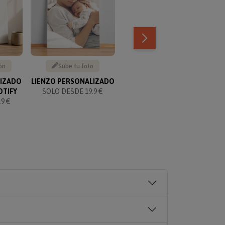
ón
Sube tu foto
Texto personalizable
LIZADO
LIENZO PERSONALIZADO
KIT PARA PAREJAS
OTIFY
SOLO DESDE 19.9 €
PERSONALIZADO
9 €
SOLO 49.90 €