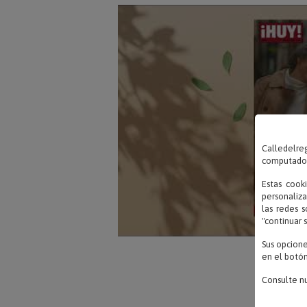
Calledelreg
computadora
Estas cook
personaliza
las redes s
"continuar 
Sus opcion
en el botón
Consulte n