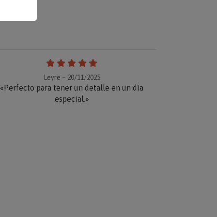
Leyre – 20/11/2025
«Perfecto para tener un detalle en un día
especial.»