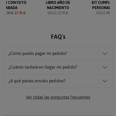
VERO CON FOTO
LIBRO AÑO DE
KIT CUMPLEA
GRABADA
NACIMIENTO
PERSONALIZ
O
19.90 €
17.91 €
SOLO 21.95 €
SOLO 49.90 
FAQ´s
¿Cómo puedo pagar mi pedido?
¿Cuánto tardará en llegar mi pedido?
¿A qué países enviáis pedidos?
Ver todas las preguntas frecuentes