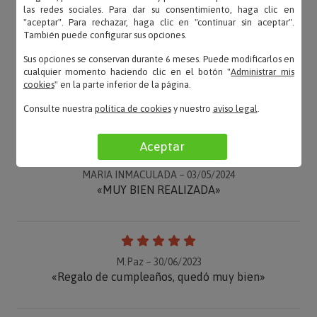
las redes sociales. Para dar su consentimiento, haga clic en
"aceptar". Para rechazar, haga clic en "continuar sin aceptar".
También puede configurar sus opciones.
Sus opciones se conservan durante 6 meses. Puede modificarlos en
cualquier momento haciendo clic en el botón "
Administrar mis
cookies
" en la parte inferior de la página.
OPINIONES
Consulte nuestra
política de cookies
y nuestro
aviso legal
.
Aceptar
MARIA INMACULADA – 03/05/2024
«MUY BIEN REALIZADA»
M.Paz – 30/06/2023
«Regalo de cumpleaños, quedó muy bien»