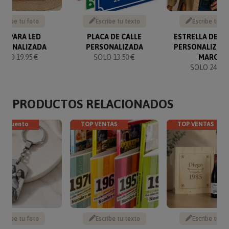
Sube tu foto
Escribe tu texto
Escribe tu te
ÁMPARA LED
PLACA DE CALLE
ESTRELLA DE LA
RSONALIZADA
PERSONALIZADA
PERSONALIZAD
SOLO 19.95 €
SOLO 13.50 €
MARCO
SOLO 24.90 
PRODUCTOS RELACIONADOS
descuento
TOP VENTAS
TOP VENTAS
Sube tu foto
Escribe tu texto
Escribe tu te