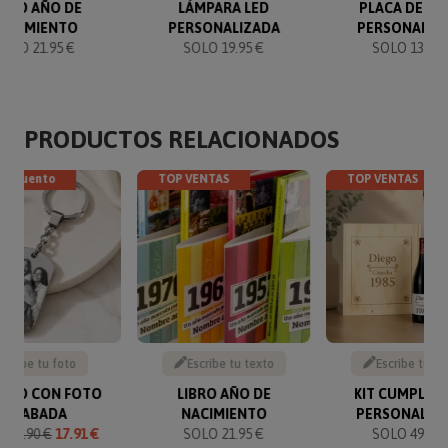
IBRO AÑO DE
LÁMPARA LED
PLACA DE CA
NACIMIENTO
PERSONALIZADA
PERSONALIZ
SOLO 21.95 €
SOLO 19.95 €
SOLO 13.50 
PRODUCTOS RELACIONADOS
descuento
TOP VENTAS
TOP VENTAS
Sube tu foto
Escribe tu texto
Escribe tu te
VERO CON FOTO
LIBRO AÑO DE
KIT CUMPLEA
GRABADA
NACIMIENTO
PERSONALIZ
O
19.90 €
17.91 €
SOLO 21.95 €
SOLO 49.90 