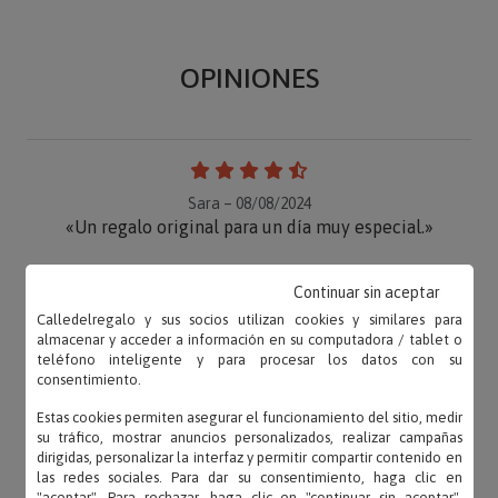
OPINIONES
Sara – 08/08/2024
«Un regalo original para un día muy especial.»
Continuar sin aceptar
Calledelregalo y sus socios utilizan cookies y similares para
Carlos – 07/06/2024
almacenar y acceder a información en su computadora / tablet o
teléfono inteligente y para procesar los datos con su
«A mi hijo le encantó!!»
consentimiento.
Estas cookies permiten asegurar el funcionamiento del sitio, medir
su tráfico, mostrar anuncios personalizados, realizar campañas
dirigidas, personalizar la interfaz y permitir compartir contenido en
Natalia – 19/05/2024
las redes sociales. Para dar su consentimiento, haga clic en
"aceptar". Para rechazar, haga clic en "continuar sin aceptar".