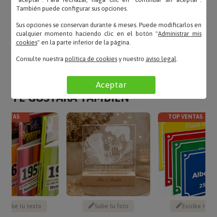
«Un detalle para los recién graduados»
También puede configurar sus opciones.
Sus opciones se conservan durante 6 meses. Puede modificarlos en
cualquier momento haciendo clic en el botón "
Administrar mis
LEER TODAS LAS OPINIONES
cookies
" en la parte inferior de la página.
Consulte nuestra
política de cookies
y nuestro
aviso legal
.
Aceptar
TE GUSTARÁ TAMBIÉN
VENTAS
TOP VENTAS
Escribe tu texto
Sube tu foto
Escribe tu te