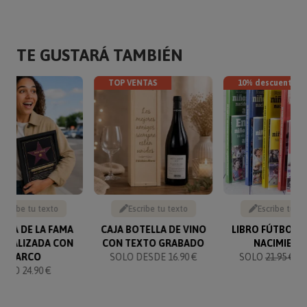
TE GUSTARÁ TAMBIÉN
TOP VENTAS
10% descuento
Escribe tu texto
Escribe tu texto
Escribe tu te
ELLA DE LA FAMA
CAJA BOTELLA DE VINO
LIBRO FÚTBOL 
ONALIZADA CON
CON TEXTO GRABADO
NACIMIENT
MARCO
SOLO DESDE 16.90 €
SOLO
21.95 €
19
SOLO 24.90 €