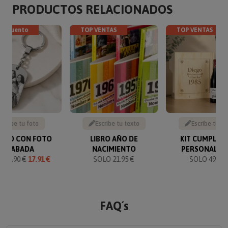
PRODUCTOS RELACIONADOS
descuento
TOP VENTAS
TOP VENTAS
Sube tu foto
Escribe tu texto
Escribe tu te
VERO CON FOTO
LIBRO AÑO DE
KIT CUMPLEA
GRABADA
NACIMIENTO
PERSONALIZ
O
19.90 €
17.91 €
SOLO 21.95 €
SOLO 49.90 
FAQ´s