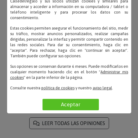
Calledelregalo y sus socios utilizan cookies y similares para
Cloe – 03/04/2025
almacenar y acceder a información en su computadora / tablet o
«Compra muy positiva, la recomiendo»
teléfono inteligente y para procesar los datos con su
consentimiento.
Estas cookies permiten asegurar el funcionamiento del sitio, medir
su tráfico, mostrar anuncios personalizados, realizar campañas
dirigidas, personalizar la interfaz y permitir compartir contenido en
Ayana – 02/04/2025
las redes sociales. Para dar su consentimiento, haga clic en
«El diseño de la jarra queda espectacular. Realizaré
"aceptar". Para rechazar, haga clic en "continuar sin aceptar".
También puede configurar sus opciones.
más compras»
Sus opciones se conservan durante 6 meses. Puede modificarlos en
cualquier momento haciendo clic en el botón "
Administrar mis
cookies
" en la parte inferior de la página.
Adolfo – 29/03/2025
Consulte nuestra
política de cookies
y nuestro
aviso legal
.
«Satisfecho con la compra. Mantiene la bebida
fresquita mas tiempo»
Aceptar
LEER TODAS LAS OPINIONES