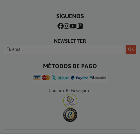
SÍGUENOS
NEWSLETTER
OK
MÉTODOS DE PAGO
Compra 100% segura
© Calle del Regalo · Todos los derechos reservados