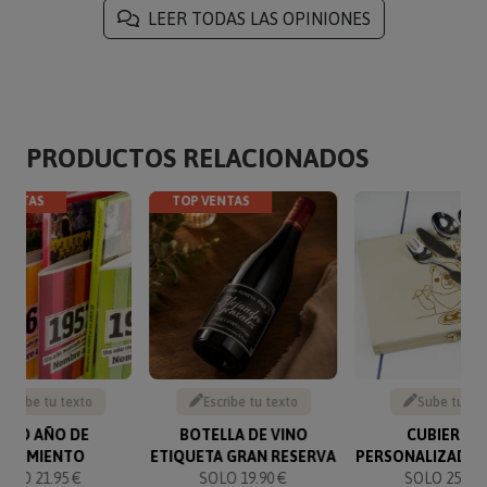
LEER TODAS LAS OPINIONES
PRODUCTOS RELACIONADOS
VENTAS
TOP VENTAS
Escribe tu texto
Escribe tu texto
Sube tu fo
IBRO AÑO DE
BOTELLA DE VINO
CUBIERTO
NACIMIENTO
ETIQUETA GRAN RESERVA
PERSONALIZADOS
SOLO 21.95 €
SOLO 19.90 €
SOLO 25.90 