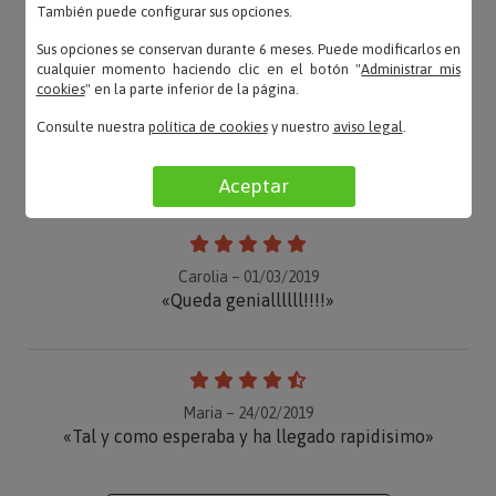
También puede configurar sus opciones.
Sus opciones se conservan durante 6 meses. Puede modificarlos en
cualquier momento haciendo clic en el botón "
Administrar mis
cookies
" en la parte inferior de la página.
Inmaculada – 17/01/2025
Consulte nuestra
política de cookies
y nuestro
aviso legal
.
«Regalo muy original, exactamente lo que estaba
buscando.»
Aceptar
Carolia – 01/03/2019
«Queda geniallllll!!!!»
Maria – 24/02/2019
«Tal y como esperaba y ha llegado rapidisimo»