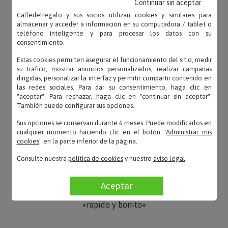
Continuar sin aceptar
OPINIONES
Calledelregalo y sus socios utilizan cookies y similares para
almacenar y acceder a información en su computadora / tablet o
teléfono inteligente y para procesar los datos con su
consentimiento.
Estas cookies permiten asegurar el funcionamiento del sitio, medir
ANA BELEN – 23/06/2022
su tráfico, mostrar anuncios personalizados, realizar campañas
dirigidas, personalizar la interfaz y permitir compartir contenido en
«Muy bien. Llegó rapido»
las redes sociales. Para dar su consentimiento, haga clic en
"aceptar". Para rechazar, haga clic en "continuar sin aceptar".
También puede configurar sus opciones.
Sus opciones se conservan durante 6 meses. Puede modificarlos en
Lidia – 13/06/2021
cualquier momento haciendo clic en el botón "
Administrar mis
«BIEN GRAVADO»
cookies
" en la parte inferior de la página.
Consulte nuestra
política de cookies
y nuestro
aviso legal
.
Aceptar
Lopez – 10/06/2021
«rapido y bonito»