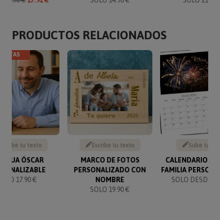
PRODUCTOS RELACIONADOS
VENTAS
Escribe tu texto
Escribe tu texto
Sube tu fo
TATUA ÓSCAR
MARCO DE FOTOS
CALENDARIO NU
RSONALIZABLE
PERSONALIZADO CON
FAMILIA PERSON
SOLO 17.90 €
NOMBRE
SOLO DESDE 14
SOLO 19.90 €