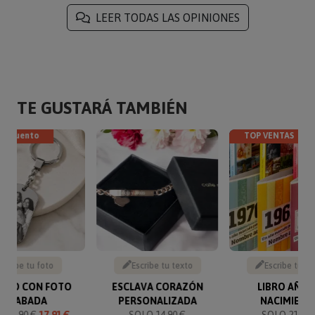
LEER TODAS LAS OPINIONES
TE GUSTARÁ TAMBIÉN
descuento
TOP VENTAS
Sube tu foto
Escribe tu texto
Escribe tu te
VERO CON FOTO
ESCLAVA CORAZÓN
LIBRO AÑO 
GRABADA
PERSONALIZADA
NACIMIENT
O
19.90 €
17.91 €
SOLO 14.90 €
SOLO 21.95 