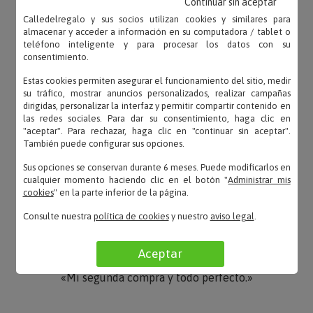
Continuar sin aceptar
Calledelregalo y sus socios utilizan cookies y similares para
almacenar y acceder a información en su computadora / tablet o
MARIA CRUZ – 03/02/2023
teléfono inteligente y para procesar los datos con su
«Todo muy bien en cuanto a tiempo de entrega y
consentimiento.
estaba correctamente grabado. El interior un poco
Estas cookies permiten asegurar el funcionamiento del sitio, medir
chap...»
su tráfico, mostrar anuncios personalizados, realizar campañas
dirigidas, personalizar la interfaz y permitir compartir contenido en
las redes sociales. Para dar su consentimiento, haga clic en
"aceptar". Para rechazar, haga clic en "continuar sin aceptar".
También puede configurar sus opciones.
Santi – 19/01/2020
Sus opciones se conservan durante 6 meses. Puede modificarlos en
«Se lo regalé a mi sobrina junto con unas pulseras
cualquier momento haciendo clic en el botón "
Administrar mis
y le gustó mucho.»
cookies
" en la parte inferior de la página.
Consulte nuestra
política de cookies
y nuestro
aviso legal
.
Aceptar
Juani – 16/01/2020
«Mi segunda compra y todo perfecto.»