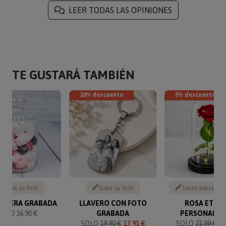
LEER TODAS LAS OPINIONES
TE GUSTARÁ TAMBIÉN
10% descuento
5% descuento
Sube tu foto
Sube tu foto
Texto personal
ONERA GRABADA
LLAVERO CON FOTO
ROSA ETER
SOLO 16.90 €
GRABADA
PERSONALIZ
SOLO
19.90 €
17.91 €
SOLO
21.99 €
20