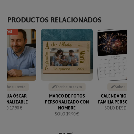
PRODUCTOS RELACIONADOS
VENTAS
Escribe tu texto
Escribe tu texto
Sube tu fo
TATUA ÓSCAR
MARCO DE FOTOS
CALENDARIO NU
RSONALIZABLE
PERSONALIZADO CON
FAMILIA PERSON
SOLO 17.90 €
NOMBRE
SOLO DESDE 14
SOLO 19.90 €