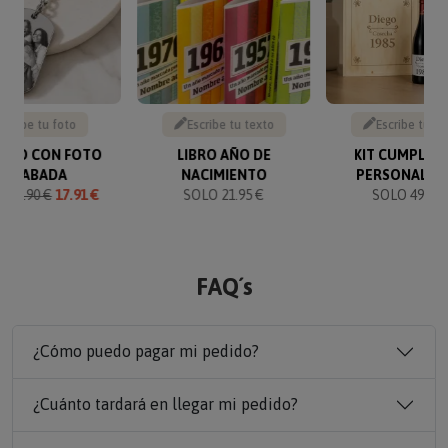
Sube tu foto
Escribe tu texto
Escribe tu te
VERO CON FOTO
LIBRO AÑO DE
KIT CUMPLEA
GRABADA
NACIMIENTO
PERSONALIZ
O
19.90 €
17.91 €
SOLO 21.95 €
SOLO 49.90 
FAQ´s
¿Cómo puedo pagar mi pedido?
¿Cuánto tardará en llegar mi pedido?