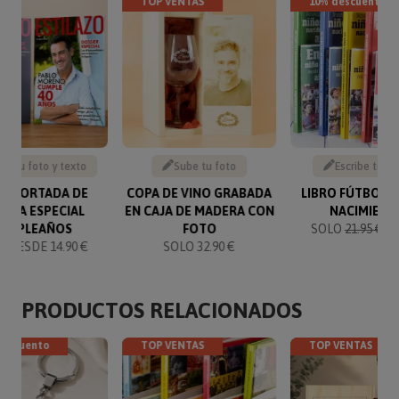
TOP VENTAS
10% descuento
be tu foto y texto
Sube tu foto
Escribe tu te
SA PORTADA DE
COPA DE VINO GRABADA
LIBRO FÚTBOL 
ISTA ESPECIAL
EN CAJA DE MADERA CON
NACIMIENT
UMPLEAÑOS
FOTO
SOLO
21.95 €
19
 DESDE 14.90 €
SOLO 32.90 €
PRODUCTOS RELACIONADOS
descuento
TOP VENTAS
TOP VENTAS