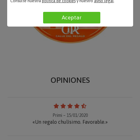
Consulte nuestra
política de cookies
y nuestro
aviso legal
.
Aceptar
OPINIONES
Primi – 15/01/2020
«Un regalo chulísimo. Favorable.»