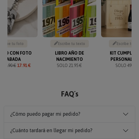
Sube tu foto
Escribe tu texto
Escribe tu te
VERO CON FOTO
LIBRO AÑO DE
KIT CUMPLEA
GRABADA
NACIMIENTO
PERSONALIZ
O
19.90 €
17.91 €
SOLO 21.95 €
SOLO 49.90 
FAQ´s
¿Cómo puedo pagar mi pedido?
¿Cuánto tardará en llegar mi pedido?