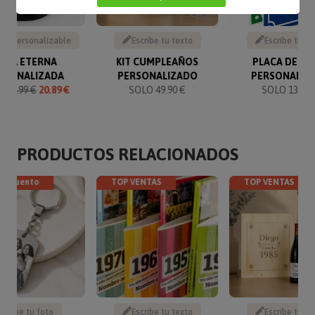
to personalizable
Escribe tu texto
Escribe tu te
OSA ETERNA
KIT CUMPLEAÑOS
PLACA DE CA
RSONALIZADA
PERSONALIZADO
PERSONALIZ
O
21.99 €
20.89 €
SOLO 49.90 €
SOLO 13.50 
PRODUCTOS RELACIONADOS
descuento
TOP VENTAS
TOP VENTAS
Sube tu foto
Escribe tu texto
Escribe tu te