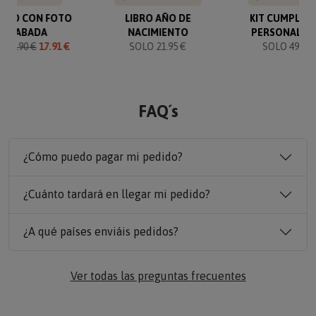
VERO CON FOTO
LIBRO AÑO DE
KIT CUMPLEA
GRABADA
NACIMIENTO
PERSONALIZ
O
19.90 €
17.91 €
SOLO 21.95 €
SOLO 49.90 
FAQ´s
¿Cómo puedo pagar mi pedido?
¿Cuánto tardará en llegar mi pedido?
¿A qué países enviáis pedidos?
Ver todas las preguntas frecuentes