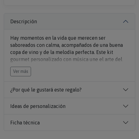
Descripción
Hay momentos en la vida que merecen ser
saboreados con calma, acompañados de una buena
copa de vino y de la melodía perfecta. Este kit
gourmet personalizado con música une el arte del
buen vino con el poder de vuestros recuerdos más
Ver más
felices. La experiencia comienza desde el primer
vistazo: una espectacular caja de madera
personalizada que sirve tanto de envoltorio de lujo
¿Por qué le gustará este regalo?
como de cuadro decorativo para el hogar. Al
escanear el código oficial de Spotify impreso en el
Ideas de personalización
frontal, vuestra canción especial empezará a sonar
mágicamente desde el móvil, envolviendo el
Ficha técnica
ambiente en una atmósfera de complicidad absoluta.
Al abrir la tapa, el romanticismo continúa. El pack