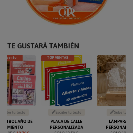
TE GUSTARÁ TAMBIÉN
descuento
TOP VENTAS
Escribe tu texto
Escribe tu texto
Sube tu fo
 FÚTBOL AÑO DE
PLACA DE CALLE
LÁMPARA L
NACIMIENTO
PERSONALIZADA
PERSONALIZ