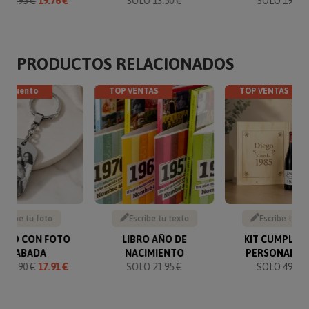
O
21.95 €
19.76 €
SOLO 13.50 €
SOLO 19.95 
PRODUCTOS RELACIONADOS
descuento
TOP VENTAS
TOP VENTAS
Sube tu foto
Escribe tu texto
Escribe tu te
VERO CON FOTO
LIBRO AÑO DE
KIT CUMPLEA
GRABADA
NACIMIENTO
PERSONALIZ
O
19.90 €
17.91 €
SOLO 21.95 €
SOLO 49.90 