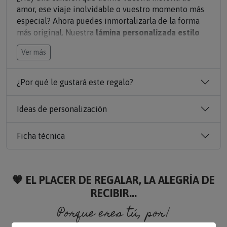
amor, ese viaje inolvidable o vuestro momento más
especial? Ahora puedes inmortalizarla de la forma
más original. Nuestra
lámina personalizada estilo
Spotify
te permite transformar cualquier temazo o
Ver más
lista de reproducción en un recuerdo físico único,
combinando vuestra fotografía favorita, un mensaje
personalizado y la magia de la música.
¿Por qué le gustará este regalo?
Es el
regalo
perfecto para aniversarios, cumpleaños,
Ideas de personalización
el Día de San Valentín o simplemente para
sorprender a esa persona especial con un detalle que
Ficha técnica
va directo al corazón.
Crea un cuadro totalmente exclusivo editando cada
detalle:
🧡 EL PLACER DE REGALAR, LA ALEGRÍA DE
RECIBIR...
Tu Foto Favorita: Sube esa imagen especial en pareja,
con amigos o en familia que te transporte a un gran
Porque eres tú, porque so
recuerdo.