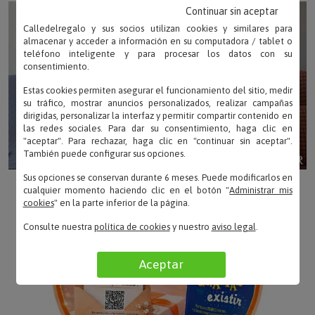
Continuar sin aceptar
Título y Dedicatoria: Elige el título de la canción o
Calledelregalo y sus socios utilizan cookies y similares para
cámbialo por una frase vuestra (como "Escucha
almacenar y acceder a información en su computadora / tablet o
nuestra canción. Te quiero, Claudia"). Además,
teléfono inteligente y para procesar los datos con su
consentimiento.
puedes añadir el nombre de quién lo regala como
artista de la pista.
Estas cookies permiten asegurar el funcionamiento del sitio, medir
su tráfico, mostrar anuncios personalizados, realizar campañas
dirigidas, personalizar la interfaz y permitir compartir contenido en
Código Spotify Escaneable: Incluimos el código de
las redes sociales. Para dar su consentimiento, haga clic en
barras oficial de la canción que elijas para que
"aceptar". Para rechazar, haga clic en "continuar sin aceptar".
puedas reproducirla en cualquier momento con el
También puede configurar sus opciones.
móvil.
Sus opciones se conservan durante 6 meses. Puede modificarlos en
cualquier momento haciendo clic en el botón "
Administrar mis
cookies
" en la parte inferior de la página.
Consulte nuestra
política de cookies
y nuestro
aviso legal
.
Aceptar