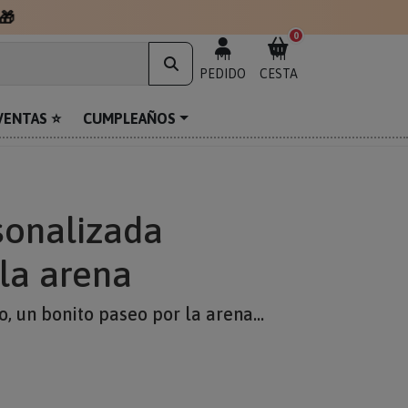
🎁
0
MI
MI
PEDIDO
CESTA
VENTAS ⭐
CUMPLEAÑOS
sonalizada
la arena
, un bonito paseo por la arena...