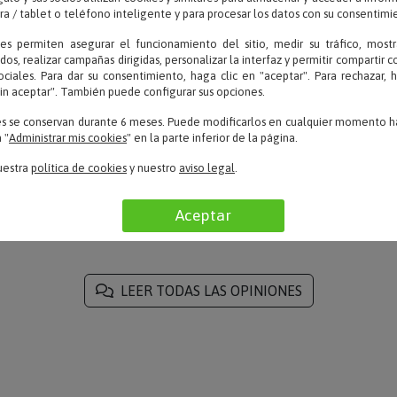
 / tablet o teléfono inteligente y para procesar los datos con su consentimi
ies permiten asegurar el funcionamiento del sitio, medir su tráfico, mostr
dos, realizar campañas dirigidas, personalizar la interfaz y permitir compartir 
OPINIONES
ociales. Para dar su consentimiento, haga clic en "aceptar". Para rechazar, 
sin aceptar". También puede configurar sus opciones.
es se conservan durante 6 meses. Puede modificarlos en cualquier momento ha
 "
Administrar mis cookies
" en la parte inferior de la página.
uestra
política de cookies
y nuestro
aviso legal
.
Marta – 28/01/2020
«Lo ha comprado mi hijo para su chica. Muy
Aceptar
original y ha llegado enseguida.»
LEER TODAS LAS OPINIONES