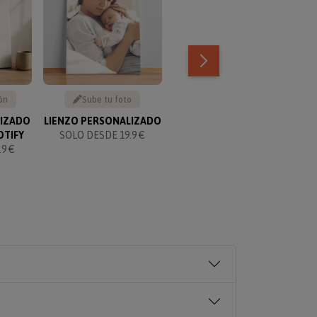
ón
Sube tu foto
Texto personalizable
LIZADO
LIENZO PERSONALIZADO
KIT PARA PAREJAS
OTIFY
SOLO DESDE 19.9 €
PERSONALIZADO
9 €
SOLO 49.90 €