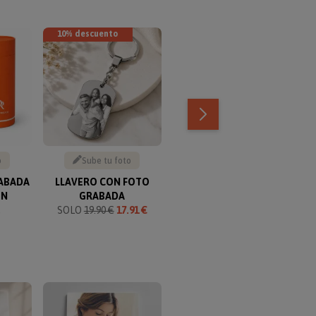
10% descuento
5% descuento
o
Sube tu foto
Texto personalizable
RABADA
LLAVERO CON FOTO
ROSA ETERNA
ÓN
GRABADA
PERSONALIZADA
€
SOLO
19.90 €
17.91 €
SOLO
21.99 €
20.89 €
TOP VENTAS