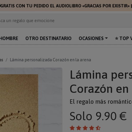

GRATIS CON TU PEDIDO EL AUDIOLIBRO «GRACIAS POR EXISTIR»
 de 2.000 ideas de regalo
ca un regalo que emocione
prende con algo único
uentra el regalo perfecto para mamá
HOMBRE
OTRO DESTINATARIO
OCASIONES
⭐ TOP 
alos personalizados para sorprender
as
Lámina personalizada Corazón en la arena
Lámina per
Corazón en 
El regalo más romántico
Solo
9.90 €