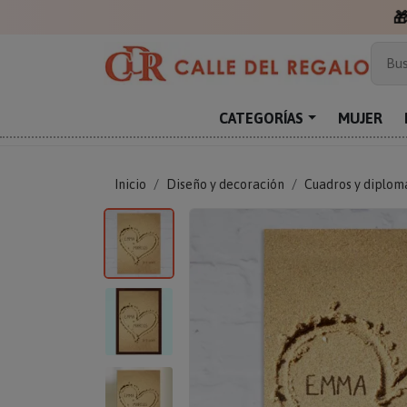

Más
Bus
Sor
Enc
CATEGORÍAS
MUJER
Reg
Inicio
Diseño y decoración
Cuadros y diplom