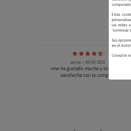
computadora
Estas cook
personaliza
las redes s
"continuar 
Sus opcion
en el botón
Consulte n
anton – 30/07/2021
«me ha gustado mucho y estoy muy
satisfecha con la compra»