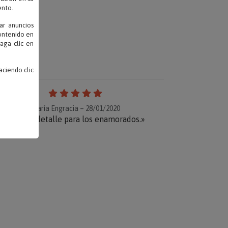
ento.
ar anuncios
contenido en
haga clic en
ciendo clic
María Engracia – 28/01/2020
«Bonito detalle para los enamorados.»