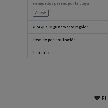
en aquellos paseos por la playa
.
•
Personaliza
la lámina con vuestros nombr
Ver más
que
vuestros nombres están dibujados jun
arena.
¿Por qué le gustará este regalo?
Ideas de personalización
Ficha técnica
🧡 EL