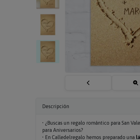
Descripción
• ¿Buscas un regalo romántico para San Val
para Aniversarios?
• En Calledelregalo hemos preparado una
l