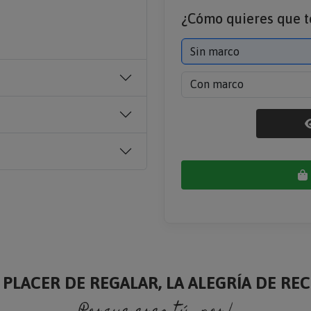
¿Cómo quieres que t
es y la fecha. Simularemos
to a un corazón
en la
Sin marco
Con marco
 PLACER DE REGALAR, LA ALEGRÍA DE RECI