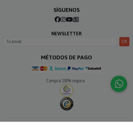
SÍGUENOS
NEWSLETTER
OK
MÉTODOS DE PAGO
Compra 100% segura
© Calle del Regalo · Todos los derechos reservados