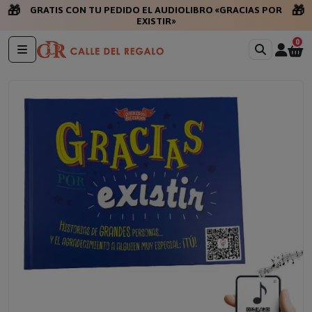
🎁
GRATIS CON TU PEDIDO EL AUDIOLIBRO «GRACIAS POR
🎁
EXISTIR»
0