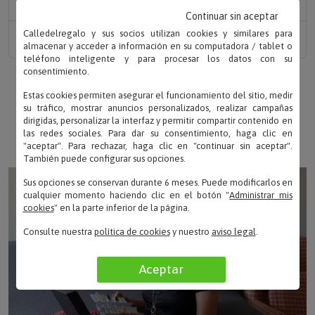
¿Por qué le gustará tanto?
Continuar sin aceptar
Calledelregalo y sus socios utilizan cookies y similares para
Detalles del producto
almacenar y acceder a información en su computadora / tablet o
teléfono inteligente y para procesar los datos con su
consentimiento.
Estas cookies permiten asegurar el funcionamiento del sitio, medir
🧡 EL PLACER DE REGALAR, LA ALEGRÍA DE
su tráfico, mostrar anuncios personalizados, realizar campañas
RECIBIR...
dirigidas, personalizar la interfaz y permitir compartir contenido en
las redes sociales. Para dar su consentimiento, haga clic en
Porque eres tú, porque soy
"aceptar". Para rechazar, haga clic en "continuar sin aceptar".
También puede configurar sus opciones.
Sus opciones se conservan durante 6 meses. Puede modificarlos en
cualquier momento haciendo clic en el botón "
Administrar mis
cookies
" en la parte inferior de la página.
Consulte nuestra
política de cookies
y nuestro
aviso legal
.
Aceptar