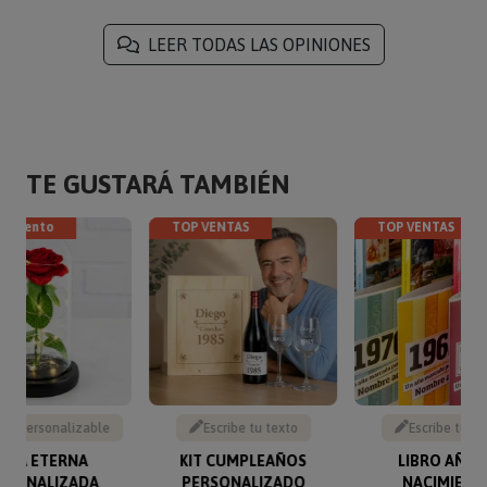
LEER TODAS LAS OPINIONES
TE GUSTARÁ TAMBIÉN
escuento
TOP VENTAS
TOP VENTAS
to personalizable
Escribe tu texto
Escribe tu te
OSA ETERNA
KIT CUMPLEAÑOS
LIBRO AÑO 
RSONALIZADA
PERSONALIZADO
NACIMIENT