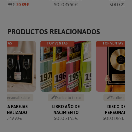
O
21.99 €
20.89 €
SOLO 49.90 €
SOLO 21.95 
PRODUCTOS RELACIONADOS
VENTAS
TOP VENTAS
TOP VENTAS
to personalizable
Escribe tu texto
Escribe tu te
 PARA PAREJAS
LIBRO AÑO DE
DISCO DE O
RSONALIZADO
NACIMIENTO
PERSONALIZ
SOLO 49.90 €
SOLO 21.95 €
SOLO DESDE 14