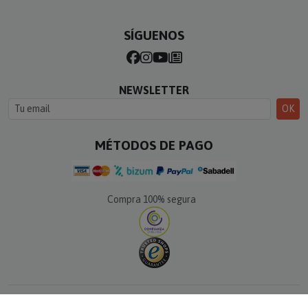
SÍGUENOS
NEWSLETTER
OK
MÉTODOS DE PAGO
Compra 100% segura
© Calle del Regalo · Todos los derechos reservados