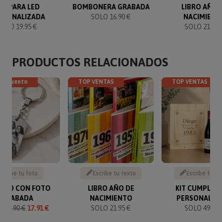
ÁMPARA LED
BOMBONERA GRABADA
LIBRO AÑO 
RSONALIZADA
SOLO 16.90 €
NACIMIENT
SOLO 19.95 €
SOLO 21.95 
PRODUCTOS RELACIONADOS
descuento
TOP VENTAS
TOP VENTAS
Sube tu foto
Escribe tu texto
Escribe tu te
VERO CON FOTO
LIBRO AÑO DE
KIT CUMPLEA
GRABADA
NACIMIENTO
PERSONALIZ
O
19.90 €
17.91 €
SOLO 21.95 €
SOLO 49.90 