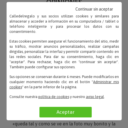
OPINIONES
Continuar sin aceptar
Calledelregalo y sus socios utilizan cookies y similares para
almacenar y acceder a información en su computadora / tablet o
teléfono inteligente y para procesar los datos con su
consentimiento.
Cecilio – 03/05/2022
«Regalo muy llamativo y, al ser de acero, muy
Estas cookies permiten asegurar el funcionamiento del sitio, medir
resistente. Muy bonito.»
su tráfico, mostrar anuncios personalizados, realizar campañas
dirigidas, personalizar la interfaz y permitir compartir contenido en
las redes sociales. Para dar su consentimiento, haga clic en
"aceptar". Para rechazar, haga clic en "continuar sin aceptar".
También puede configurar sus opciones.
Amelia – 28/09/2018
Sus opciones se conservan durante 6 meses. Puede modificarlos en
«Muchas gracias porque el llavero es bonito. Y
cualquier momento haciendo clic en el botón "
Administrar mis
cookies
" en la parte inferior de la página.
felicidades por la atencion telefonica.»
Consulte nuestra
política de cookies
y nuestro
aviso legal
.
Aceptar
eugenia – 25/09/2018
«queda tal y como se ve en la foto muy bonito y la