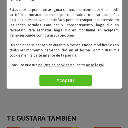
Estas cookies permiten asegurar el funcionamiento del sitio, medir
su tráfico, mostrar anuncios personalizados, realizar campañas
bonito y rápido – 01/02/2021
dirigidas, personalizar la interfaz y permitir compartir contenido en
las redes sociales. Para dar su consentimiento, haga clic en
«Las tazas son bonitas, igual que en las fotos»
"aceptar". Para rechazar, haga clic en "continuar sin aceptar".
También puede configurar sus opciones.
Sus opciones se conservan durante 6 meses. Puede modificarlos en
cualquier momento haciendo clic en el botón "
Administrar mis
Carmen – 04/04/2018
cookies
" en la parte inferior de la página.
«Son súper bonitas»
Consulte nuestra
política de cookies
y nuestro
aviso legal
.
Aceptar
LEER TODAS LAS OPINIONES
TE GUSTARÁ TAMBIÉN