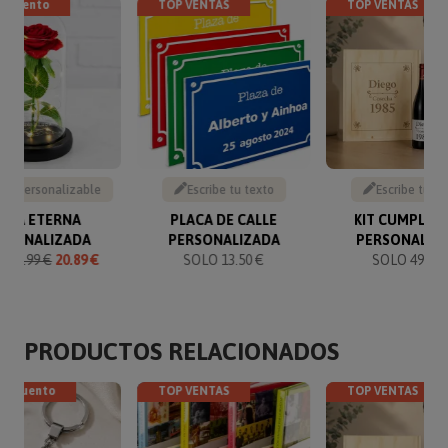
escuento
TOP VENTAS
TOP VENTAS
to personalizable
Escribe tu texto
Escribe tu te
OSA ETERNA
PLACA DE CALLE
KIT CUMPLEA
RSONALIZADA
PERSONALIZADA
PERSONALIZ
O
21.99 €
20.89 €
SOLO 13.50 €
SOLO 49.90 
PRODUCTOS RELACIONADOS
descuento
TOP VENTAS
TOP VENTAS