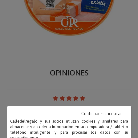
OPINIONES
Ana – 20/06/2022
«Las tazas están bien serigrafiadas, aunque son
Continuar sin aceptar
tazas de loza normales, sin nada especial. Me
Calledelregalo y sus socios utilizan cookies y similares para
almacenar y acceder a información en su computadora / tablet o
parecen...»
teléfono inteligente y para procesar los datos con su
consentimiento.