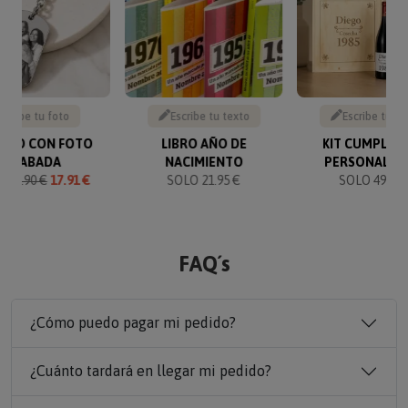
Sube tu foto
Escribe tu texto
Escribe tu te
VERO CON FOTO
LIBRO AÑO DE
KIT CUMPLEA
GRABADA
NACIMIENTO
PERSONALIZ
O
19.90 €
17.91 €
SOLO 21.95 €
SOLO 49.90 
FAQ´s
¿Cómo puedo pagar mi pedido?
¿Cuánto tardará en llegar mi pedido?