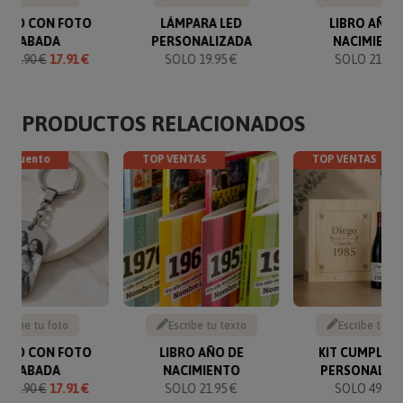
VERO CON FOTO
LÁMPARA LED
LIBRO AÑO 
GRABADA
PERSONALIZADA
NACIMIENT
O
19.90 €
17.91 €
SOLO 19.95 €
SOLO 21.95 
PRODUCTOS RELACIONADOS
descuento
TOP VENTAS
TOP VENTAS
Sube tu foto
Escribe tu texto
Escribe tu te
VERO CON FOTO
LIBRO AÑO DE
KIT CUMPLEA
GRABADA
NACIMIENTO
PERSONALIZ
O
19.90 €
17.91 €
SOLO 21.95 €
SOLO 49.90 