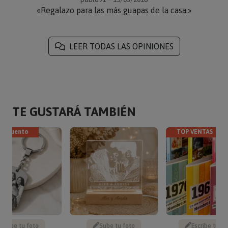
«Regalazo para las más guapas de la casa.»
LEER TODAS LAS OPINIONES
TE GUSTARÁ TAMBIÉN
descuento
TOP VENTAS
Sube tu foto
Sube tu foto
Escribe tu te