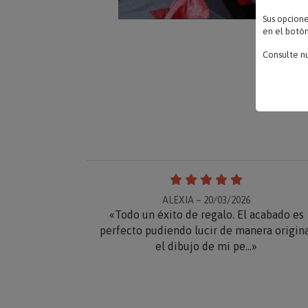
Sus opcion
en el botón
Consulte n
ALEXIA – 20/03/2026
«Todo un éxito de regalo. El acabado es
perfecto pudiendo lucir de manera origin
el dibujo de mi pe...»