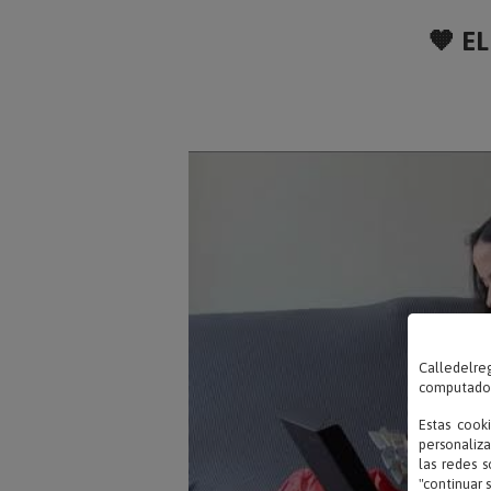
🧡 EL
Calledelreg
computadora
Estas cook
personaliza
las redes s
"continuar 