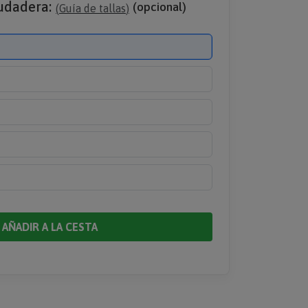
sudadera:
(opcional)
(
Guía de tallas
)
AÑADIR A LA CESTA