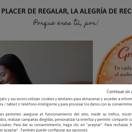
 PLACER DE REGALAR, LA ALEGRÍA DE RECI
Porque eres tú, porque soy yo..
Continuar sin
alo y sus socios utilizan cookies y similares para almacenar y acceder a infor
 / tablet o teléfono inteligente y para procesar los datos con su consentimi
ies permiten asegurar el funcionamiento del sitio, medir su tráfico, mostr
dos, realizar campañas dirigidas, personalizar la interfaz y permitir compartir 
ociales. Para dar su consentimiento, haga clic en "aceptar". Para rechazar, 
sin aceptar". También puede configurar sus opciones.