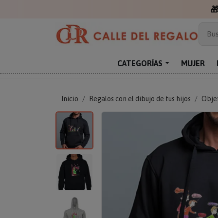

Más
Bus
Sor
Enc
CATEGORÍAS
MUJER
Reg
Inicio
Regalos con el dibujo de tus hijos
Objet