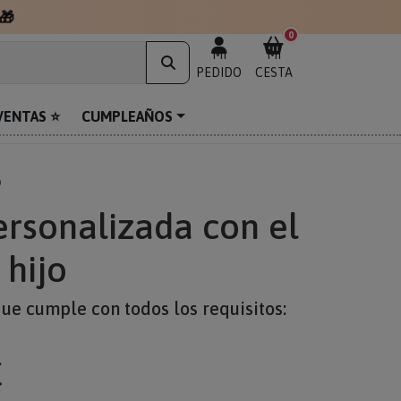
🎁
0
MI
MI
PEDIDO
CESTA
VENTAS ⭐
CUMPLEAÑOS
o
rsonalizada con el
 hijo
ue cumple con todos los requisitos:
€