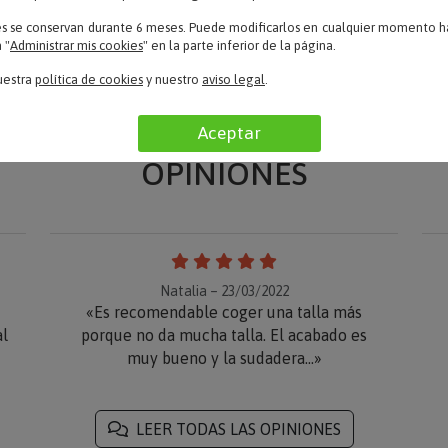
es se conservan durante 6 meses. Puede modificarlos en cualquier momento ha
 "
Administrar mis cookies
" en la parte inferior de la página.
uestra
política de cookies
y nuestro
aviso legal
.
Aceptar
OPINIONES
Natalia – 23/03/2022
«Es recomendable coger una talla más
al
porque no da mucha talla. El acabado es
muy bueno y la sudadera...»
LEER TODAS LAS OPINIONES