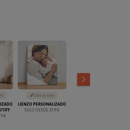
TOP VENTAS
ón
Sube tu foto
Texto personalizable
LIZADO
LIENZO PERSONALIZADO
KIT PARA PAREJAS
OTIFY
SOLO DESDE 19.9 €
PERSONALIZADO
9 €
SOLO 49.90 €