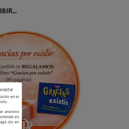
BIR...
 aceptar
mación en su
ento.
ar anuncios
contenido en
haga clic en