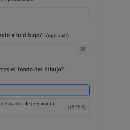
xto a tu dibujo? :
(opcional)
20
os el fondo del dibujo? :
rueba antes de preparar tu
(+9.95 €)