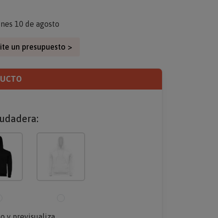
unes 10 de agosto
ite un presupuesto >
DUCTO
sudadera:
jo y previsualiza