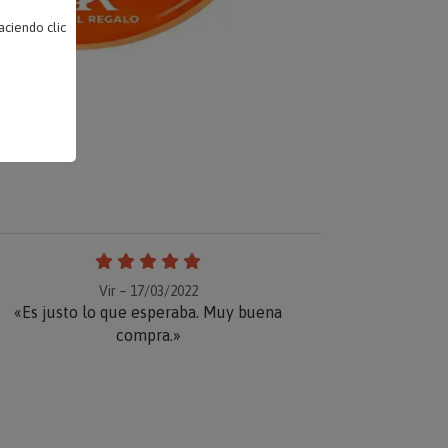
ciendo clic
Vir – 17/03/2022
«Es justo lo que esperaba. Muy buena
compra.»