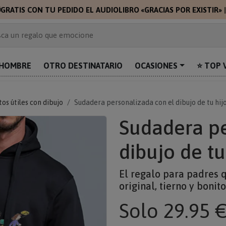

GRATIS CON TU PEDIDO EL AUDIOLIBRO «GRACIAS POR EXISTIR»
 de 2.000 ideas de regalo
ca un regalo que emocione
prende con algo único
uentra el regalo perfecto para mamá
HOMBRE
OTRO DESTINATARIO
OCASIONES
⭐ TOP 
alos personalizados para sorprender
os útiles con dibujo
Sudadera personalizada con el dibujo de tu hij
Sudadera pe
dibujo de tu
El regalo para padres q
original, tierno y bonito
Solo
29.95 