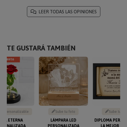
LEER TODAS LAS OPINIONES
TE GUSTARÁ TAMBIÉN
escuento
to personalizable
Sube tu foto
Sube tu fo
OSA ETERNA
LÁMPARA LED
DIPLOMA PERGA
RSONALIZADA
PERSONALIZADA
LA MEJOR MA