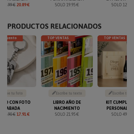
O
21.99 €
20.89 €
SOLO 19.95 €
SOLO 12.90 
PRODUCTOS RELACIONADOS
descuento
TOP VENTAS
TOP VENTAS
Sube tu foto
Escribe tu texto
Escribe tu te
VERO CON FOTO
LIBRO AÑO DE
KIT CUMPLEA
GRABADA
NACIMIENTO
PERSONALIZ
O
19.90 €
17.91 €
SOLO 21.95 €
SOLO 49.90 