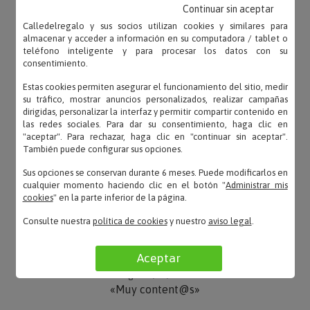
OPINIONES
Continuar sin aceptar
Calledelregalo y sus socios utilizan cookies y similares para
almacenar y acceder a información en su computadora / tablet o
teléfono inteligente y para procesar los datos con su
consentimiento.
Estas cookies permiten asegurar el funcionamiento del sitio, medir
Basilio – 05/05/2025
su tráfico, mostrar anuncios personalizados, realizar campañas
«Muy bueno que se pueda poner un texto»
dirigidas, personalizar la interfaz y permitir compartir contenido en
las redes sociales. Para dar su consentimiento, haga clic en
"aceptar". Para rechazar, haga clic en "continuar sin aceptar".
También puede configurar sus opciones.
Sus opciones se conservan durante 6 meses. Puede modificarlos en
JAC – 24/06/2020
cualquier momento haciendo clic en el botón "
Administrar mis
«Todo ok, aunque la empresa de mensajeria tardo
cookies
" en la parte inferior de la página.
bastante. La tarjeta muy bonita.»
Consulte nuestra
política de cookies
y nuestro
aviso legal
.
Aceptar
Mg – 27/07/2017
«Muy content@s»