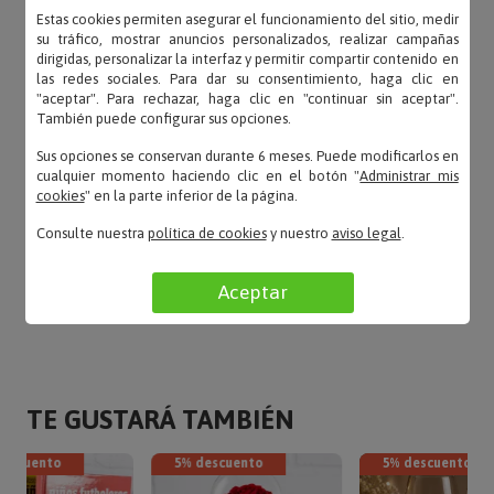
VTP – 31/05/2021
Estas cookies permiten asegurar el funcionamiento del sitio, medir
«bonita y conforme a lo esperado»
su tráfico, mostrar anuncios personalizados, realizar campañas
dirigidas, personalizar la interfaz y permitir compartir contenido en
las redes sociales. Para dar su consentimiento, haga clic en
"aceptar". Para rechazar, haga clic en "continuar sin aceptar".
También puede configurar sus opciones.
Laura – 17/07/2018
Sus opciones se conservan durante 6 meses. Puede modificarlos en
«Excelente, muy chula y buena relacion calidad
cualquier momento haciendo clic en el botón "
Administrar mis
cookies
" en la parte inferior de la página.
precio»
Consulte nuestra
política de cookies
y nuestro
aviso legal
.
LEER TODAS LAS OPINIONES
Aceptar
TE GUSTARÁ TAMBIÉN
descuento
5% descuento
5% descuento