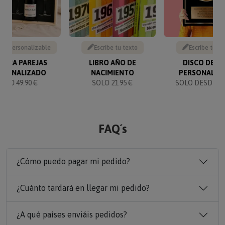
to personalizable
Escribe tu texto
Escribe tu te
 PARA PAREJAS
LIBRO AÑO DE
DISCO DE O
RSONALIZADO
NACIMIENTO
PERSONALIZ
SOLO 49.90 €
SOLO 21.95 €
SOLO DESDE 14
FAQ´s
¿Cómo puedo pagar mi pedido?
¿Cuánto tardará en llegar mi pedido?
¿A qué países enviáis pedidos?