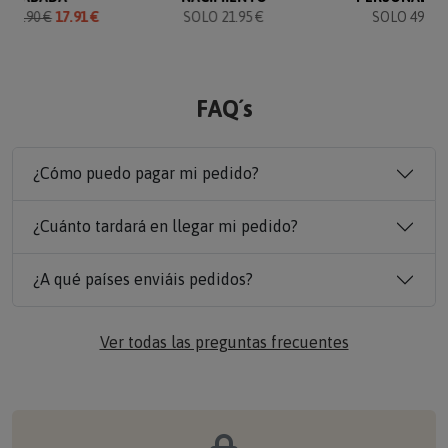
O
19.90 €
17.91 €
SOLO 21.95 €
SOLO 49.90 
FAQ´s
¿Cómo puedo pagar mi pedido?
¿Cuánto tardará en llegar mi pedido?
¿A qué países enviáis pedidos?
Ver todas las preguntas frecuentes