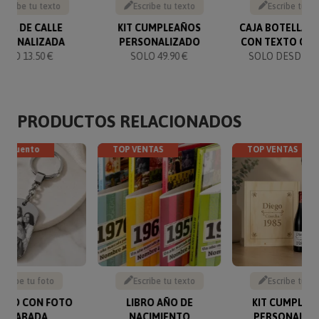
Escribe tu texto
Escribe tu texto
Escribe tu te
ACA DE CALLE
KIT CUMPLEAÑOS
CAJA BOTELLA D
RSONALIZADA
PERSONALIZADO
CON TEXTO GR
SOLO 13.50 €
SOLO 49.90 €
SOLO DESDE 16
PRODUCTOS RELACIONADOS
descuento
TOP VENTAS
TOP VENTAS
Sube tu foto
Escribe tu texto
Escribe tu te
VERO CON FOTO
LIBRO AÑO DE
KIT CUMPLEA
GRABADA
NACIMIENTO
PERSONALIZ