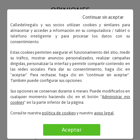
OPINIONES
Continuar sin aceptar
Calledelregalo y sus socios utilizan cookies y similares para
almacenar y acceder a información en su computadora / tablet o
teléfono inteligente y para procesar los datos con su
consentimiento.
JAVIER – 06/09/2022
«Detalle personalizado bonito»
Estas cookies permiten asegurar el funcionamiento del sitio, medir
su tráfico, mostrar anuncios personalizados, realizar campañas
dirigidas, personalizar la interfaz y permitir compartir contenido en
las redes sociales. Para dar su consentimiento, haga clic en
"aceptar". Para rechazar, haga clic en "continuar sin aceptar".
También puede configurar sus opciones.
creusa – 02/02/2021
«Estamos muy contentos con el resultado. Lo
Sus opciones se conservan durante 6 meses. Puede modificarlos en
cualquier momento haciendo clic en el botón "
Administrar mis
recomiendo.»
cookies
" en la parte inferior de la página.
Consulte nuestra
política de cookies
y nuestro
aviso legal
.
Aceptar
Miriam – 21/08/2020
«Me llegó equivocada pero me solucionaron el