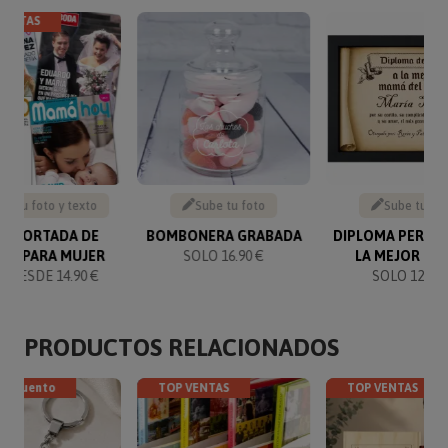
VENTAS
be tu foto y texto
Sube tu foto
Sube tu fo
SA PORTADA DE
BOMBONERA GRABADA
DIPLOMA PERGA
STA PARA MUJER
SOLO 16.90 €
LA MEJOR MA
 DESDE 14.90 €
SOLO 12.90 
PRODUCTOS RELACIONADOS
descuento
TOP VENTAS
TOP VENTAS