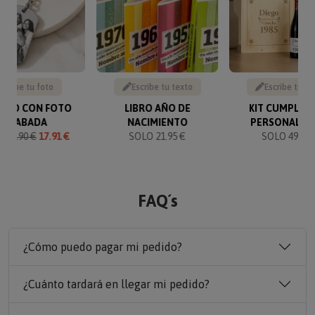
Sube tu foto
Escribe tu texto
Escribe tu te
VERO CON FOTO
LIBRO AÑO DE
KIT CUMPLEA
GRABADA
NACIMIENTO
PERSONALIZ
O
19.90 €
17.91 €
SOLO 21.95 €
SOLO 49.90 
FAQ´s
¿Cómo puedo pagar mi pedido?
¿Cuánto tardará en llegar mi pedido?