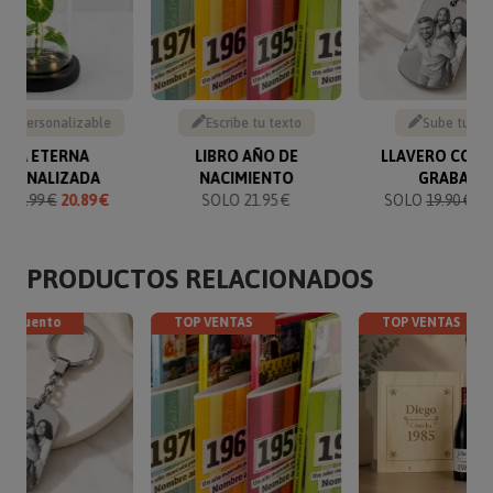
to personalizable
Escribe tu texto
Sube tu fo
OSA ETERNA
LIBRO AÑO DE
LLAVERO CON 
RSONALIZADA
NACIMIENTO
GRABADA
O
21.99 €
20.89 €
SOLO 21.95 €
SOLO
19.90 €
17
PRODUCTOS RELACIONADOS
descuento
TOP VENTAS
TOP VENTAS