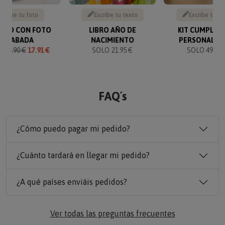
Sube tu foto
Escribe tu texto
Escribe tu te
VERO CON FOTO
LIBRO AÑO DE
KIT CUMPLEA
GRABADA
NACIMIENTO
PERSONALIZ
O
19.90 €
17.91 €
SOLO 21.95 €
SOLO 49.90 
FAQ´s
¿Cómo puedo pagar mi pedido?
¿Cuánto tardará en llegar mi pedido?
¿A qué países enviáis pedidos?
Ver todas las preguntas frecuentes