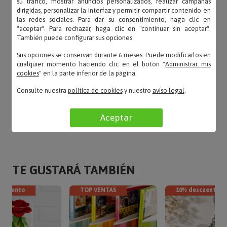
su tráfico, mostrar anuncios personalizados, realizar campañas
«Me encanta la vela y el diseño es elegante.»
dirigidas, personalizar la interfaz y permitir compartir contenido en
las redes sociales. Para dar su consentimiento, haga clic en
"aceptar". Para rechazar, haga clic en "continuar sin aceptar".
También puede configurar sus opciones.
Sus opciones se conservan durante 6 meses. Puede modificarlos en
Natalia – 16/07/2024
cualquier momento haciendo clic en el botón "
Administrar mis
«Entrega muy puntual.»
cookies
" en la parte inferior de la página.
Consulte nuestra
política de cookies
y nuestro
aviso legal
.
LEER TODAS LAS OPINIONES
Aceptar
TE GUSTARÁ TAMBIÉN
escuento
TOP VENTAS
10% descuento