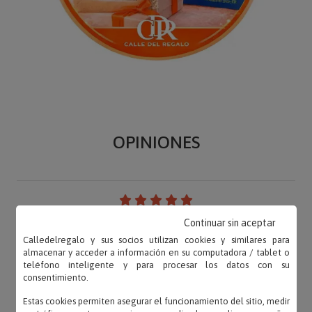
OPINIONES
Pablo – 28/08/2024
Continuar sin aceptar
«La he comprado para regalo y ha gustado mucho.»
Calledelregalo y sus socios utilizan cookies y similares para
almacenar y acceder a información en su computadora / tablet o
teléfono inteligente y para procesar los datos con su
consentimiento.
Estas cookies permiten asegurar el funcionamiento del sitio, medir
Andrea – 10/08/2024