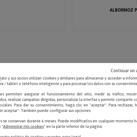
ALBORNOZ P
Continuar sin
alo y sus socios utilizan cookies y similares para almacenar y acceder a infor
 / tablet o teléfono inteligente y para procesar los datos con su consentimi
ies permiten asegurar el funcionamiento del sitio, medir su tráfico, mostr
dos, realizar campañas dirigidas, personalizar la interfaz y permitir compartir 
ociales. Para dar su consentimiento, haga clic en "aceptar". Para rechazar, 
sin aceptar". También puede configurar sus opciones.
es se conservan durante 6 meses. Puede modificarlos en cualquier momento ha
 "
Administrar mis cookies
" en la parte inferior de la página.
uestra
política de cookies
y nuestro
aviso legal
.