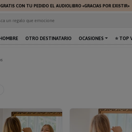

GRATIS CON TU PEDIDO EL AUDIOLIBRO «GRACIAS POR EXISTIR»
 de 2.000 ideas de regalo
ca un regalo que emocione
prende con algo único
uentra el regalo perfecto para mamá
HOMBRE
OTRO DESTINATARIO
OCASIONES
⭐ TOP 
alos personalizados para sorprender
os