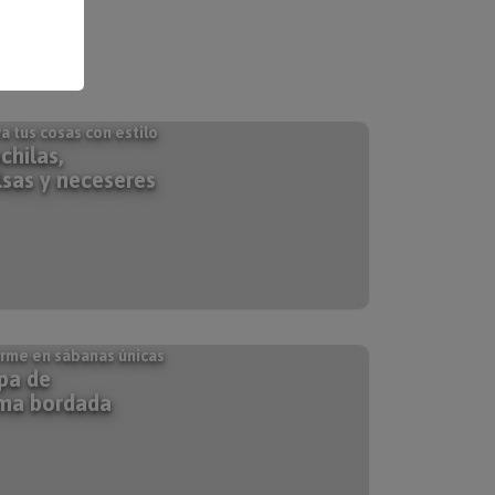
a tus cosas con estilo
chilas,
lsas y neceseres
rme en sábanas únicas
pa de
ma bordada