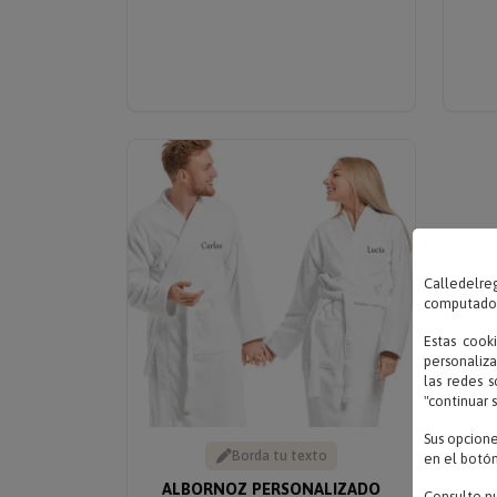
Calledelreg
computadora
Estas cook
personaliza
las redes s
"continuar 
Sus opcion
Borda tu texto
en el botón
ALBORNOZ PERSONALIZADO
Consulte n