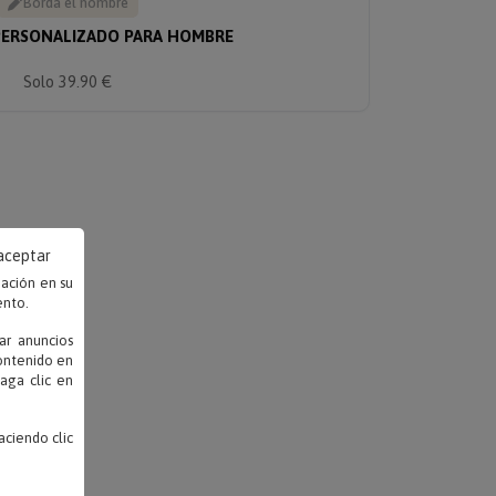
Borda el nombre
ERSONALIZADO PARA HOMBRE
Solo 39.90 €
 aceptar
mación en su
ento.
ar anuncios
contenido en
haga clic en
ciendo clic