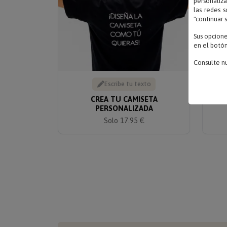
personaliza
las redes s
"continuar 
Sus opcion
en el botón
Consulte n
Escribe tu texto
CREA TU CAMISETA
PERSONALIZADA
Solo 17.95 €