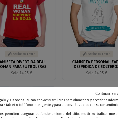
Escribe tu texto
Escribe tu texto
AMISETA DIVERTIDA REAL
CAMISETA PERSONALIZA
OMAN PARA FUTBOLERAS
DESPEDIDA DE SOLTERO
Solo 14.95 €
Solo 14.95 €
TOCK
Continuar sin
alo y sus socios utilizan cookies y similares para almacenar y acceder a infor
 / tablet o teléfono inteligente y para procesar los datos con su consentimi
ies permiten asegurar el funcionamiento del sitio, medir su tráfico, mostr