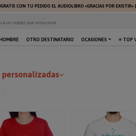

GRATIS CON TU PEDIDO EL AUDIOLIBRO «GRACIAS POR EXISTIR»
 de 2.000 ideas de regalo
ca un regalo que emocione
prende con algo único
uentra el regalo perfecto para mamá
HOMBRE
OTRO DESTINATARIO
OCASIONES
⭐ TOP 
alos personalizados para sorprender
y personalizadas