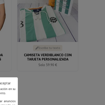
Escribe tu texto
DA
CAMISETA VERDIBLANCO CON
S
TARJETA PERSONALIZADA
Solo 59.90 €
 aceptar
mación en su
ento.
ar anuncios