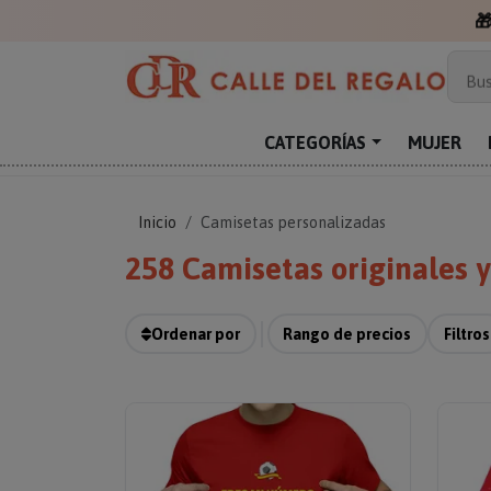

Más
Bus
Sor
Enc
CATEGORÍAS
MUJER
Reg
Inicio
Camisetas personalizadas
258 Camisetas originales 
Ordenar por
Rango de precios
Filtros