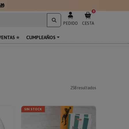
🎁
0
MI
MI
PEDIDO
CESTA
VENTAS ⭐
CUMPLEAÑOS
258
resultados
SIN STOCK