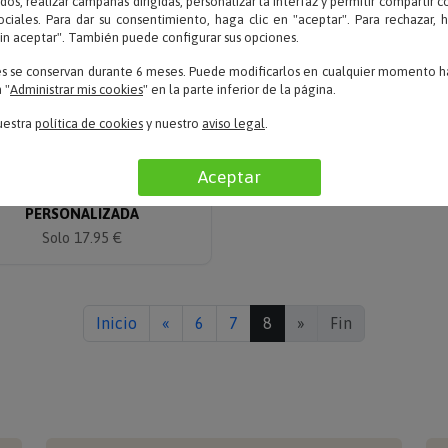
dos, realizar campañas dirigidas, personalizar la interfaz y permitir compartir 
ociales. Para dar su consentimiento, haga clic en "aceptar". Para rechazar, 
sin aceptar". También puede configurar sus opciones.
es se conservan durante 6 meses. Puede modificarlos en cualquier momento ha
 "
Administrar mis cookies
" en la parte inferior de la página.
uestra
política de cookies
y nuestro
aviso legal
.
Escribe tu texto
Aceptar
DISEÑA TU CAMISETA
PERSONALIZADA
Solo 17.95 €
Inicio
«
6
7
8
»
Fin