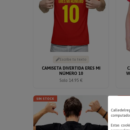
Escribe tu texto
CAMISETA DIVERTIDA ERES MI
C
NÚMERO 10
W
Solo 14.95 €
SIN STOCK
SIN S
Calledelreg
computadora
Estas cook