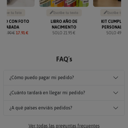
Sube tu foto
Escribe tu texto
Escribe tu te
VERO CON FOTO
LIBRO AÑO DE
KIT CUMPLEA
GRABADA
NACIMIENTO
PERSONALIZ
O
19.90 €
17.91 €
SOLO 21.95 €
SOLO 49.90 
FAQ´s
¿Cómo puedo pagar mi pedido?
¿Cuánto tardará en llegar mi pedido?
¿A qué países enviáis pedidos?
Ver todas las preguntas frecuentes