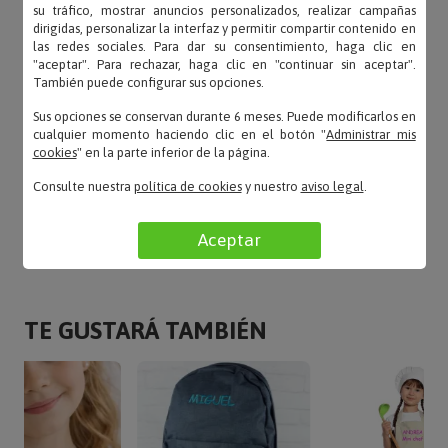
su tráfico, mostrar anuncios personalizados, realizar campañas
dirigidas, personalizar la interfaz y permitir compartir contenido en
las redes sociales. Para dar su consentimiento, haga clic en
"aceptar". Para rechazar, haga clic en "continuar sin aceptar".
También puede configurar sus opciones.
Valentina – 02/04/2025
«El resultado de la personalización perfecto. Y el
Sus opciones se conservan durante 6 meses. Puede modificarlos en
producto ha llegado en perfecto estado.»
cualquier momento haciendo clic en el botón "
Administrar mis
cookies
" en la parte inferior de la página.
Consulte nuestra
política de cookies
y nuestro
aviso legal
.
LEER TODAS LAS OPINIONES
Aceptar
TE GUSTARÁ TAMBIÉN