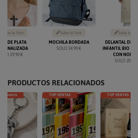
Sube tu foto
Sube tu foto
Sube tu fo
UZ DE PLATA
MOCHILA BORDADA
DELANTAL DE C
RSONALIZADA
SOLO 34.90 €
INFANTIL BIO B
SOLO 19.90 €
CON NOMB
SOLO 20.90 
PRODUCTOS RELACIONADOS
descuento
TOP VENTAS
TOP VENTAS