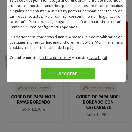
Estas cookies permiten asegurar el funcionamiento del sitio, medir
su tráfico, mostrar anuncios personalizados, realizar campañas
Solo 12.90 €
dirigidas, personalizar la interfaz y permitir compartir contenido en
las redes sociales. Para dar su consentimiento, haga clic en
"aceptar". Para rechazar, haga clic en "continuar sin aceptar".
También puede configurar sus opciones.
Sus opciones se conservan durante 6 meses. Puede modificarlos en
cualquier momento haciendo clic en el botón "
Administrar mis
cookies
" en la parte inferior de la página.
Consulte nuestra
política de cookies
y nuestro
aviso legal
.
Aceptar
Escribe tu texto
Escribe tu texto
GORRO DE PAPÁ NÖEL
GORRO DE PAPÁ NÖEL
RAYAS BORDADO
BORDADO CON
CASCABELES
Solo 12.90 €
Solo 15.90 €