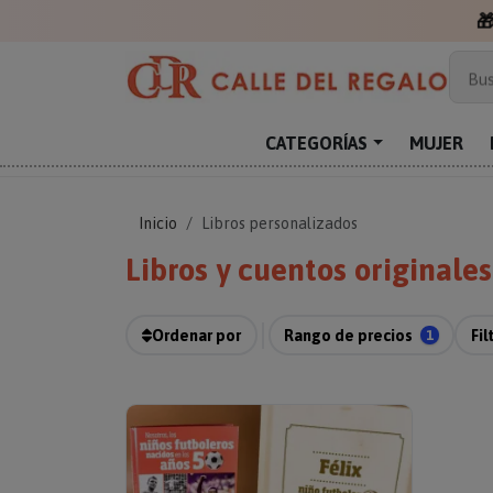

Más
Bus
Sor
Enc
CATEGORÍAS
MUJER
Reg
Inicio
Libros personalizados
Libros y cuentos originale
Ordenar por
Rango de precios
1
Fil