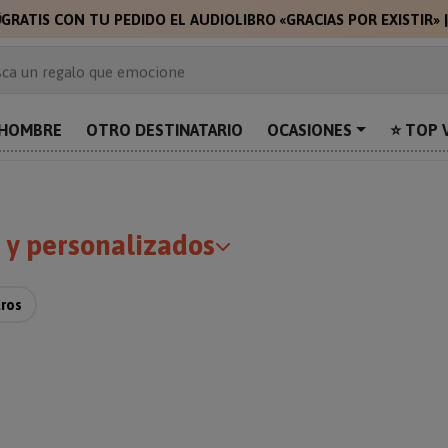

GRATIS CON TU PEDIDO EL AUDIOLIBRO «GRACIAS POR EXISTIR»
 de 2.000 ideas de regalo
ca un regalo que emocione
prende con algo único
uentra el regalo perfecto para mamá
HOMBRE
OTRO DESTINATARIO
OCASIONES
⭐ TOP 
alos personalizados para sorprender
s y personalizados
tros