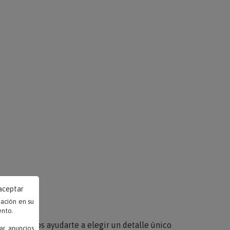
 aceptar
mación en su
ento.
lo
queremos ayudarte a elegir un detalle único
ar anuncios