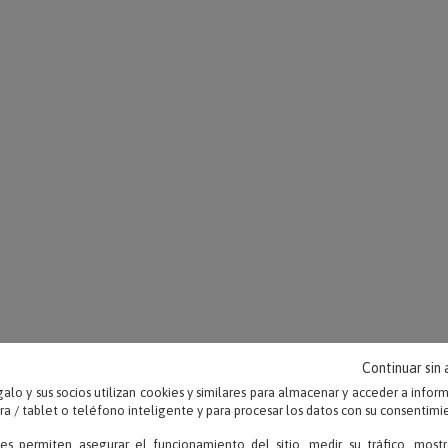
Continuar sin
alo y sus socios utilizan cookies y similares para almacenar y acceder a infor
onalizados
 / tablet o teléfono inteligente y para procesar los datos con su consentimi
que llegue directamente al corazón, por eso en
Calle del Rega
ies permiten asegurar el funcionamiento del sitio, medir su tráfico, mostr