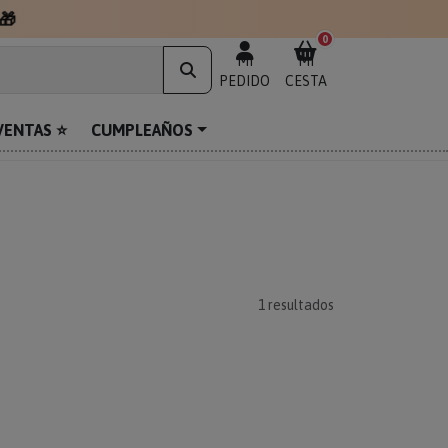
🎁
0
MI
MI
PEDIDO
CESTA
VENTAS ⭐
CUMPLEAÑOS
1
resultados