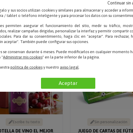
Continuar sin
DELANTAL PERSONAL
alo y sus socios utilizan cookies y similares para almacenar y acceder a infor
 / tablet o teléfono inteligente y para procesar los datos con su consentimi
ies permiten asegurar el funcionamiento del sitio, medir su tráfico, mostr
dos, realizar campañas dirigidas, personalizar la interfaz y permitir compartir 
ociales. Para dar su consentimiento, haga clic en "aceptar". Para rechazar, 
5% descuento
sin aceptar". También puede configurar sus opciones.
es se conservan durante 6 meses. Puede modificarlos en cualquier momento ha
 "
Administrar mis cookies
" en la parte inferior de la página.
uestra
política de cookies
y nuestro
aviso legal
.
Aceptar
Escribe tu texto
Sin personalización
OTELLA DE VINO EL MEJOR
JUEGO DE CARTAS DE FÚT