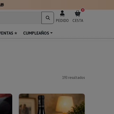
🎁
0
MI
MI
PEDIDO
CESTA
VENTAS ⭐
CUMPLEAÑOS
193
resultados