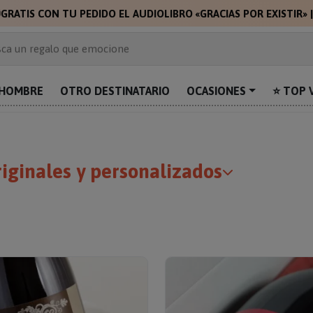

GRATIS CON TU PEDIDO EL AUDIOLIBRO «GRACIAS POR EXISTIR»
 de 2.000 ideas de regalo
ca un regalo que emocione
prende con algo único
uentra el regalo perfecto para mamá
HOMBRE
OTRO DESTINATARIO
OCASIONES
⭐ TOP 
alos personalizados para sorprender
iginales y personalizados