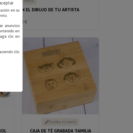
Escribe tu texto
 aceptar
IZADO CON EL DIBUJO DE TU ARTISTA
mación en su
ento.
Solo 18 €
ar anuncios
contenido en
haga clic en
ciendo clic
Escribe tu texto
BOL
CAJA DE TÉ GRABADA 'FAMILIA