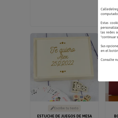
Calledelreg
computadora
Estas cook
personaliza
las redes s
"continuar 
Sus opcion
en el botón
Consulte n
Escribe tu texto
ESTUCHE DE JUEGOS DE MESA
B