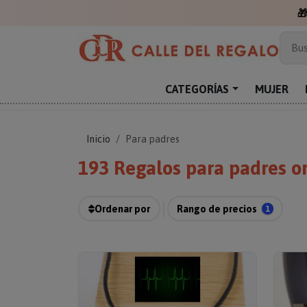

Más
Bus
Sor
Enc
CATEGORÍAS
MUJER
Reg
Inicio
Para padres
193 Regalos para padres or
Ordenar por
Rango de precios
1