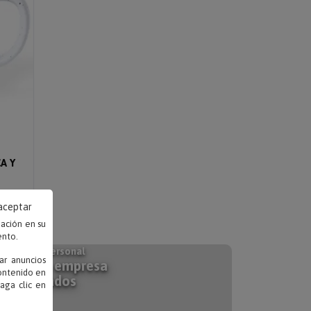
A Y
 aceptar
mación en su
ento.
 tu toque personal
ar anuncios
galos de empresa
contenido en
rsonalizados
haga clic en