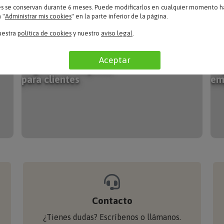
es se conservan durante 6 meses. Puede modificarlos en cualquier momento ha
 "
Administrar mis cookies
" en la parte inferior de la página.
uestra
política de cookies
y nuestro
aviso legal
.
Fideliza a tus clientes
Ase
Aceptar
Regalos de empresa
Re
para clientes
em
Contacto
¿Tienes dudas? Escríbenos o llámanos.