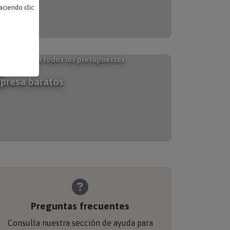
ciendo clic
quibles para todos los presupuestos
galos de
presa baratos
Preguntas frecuentes
Consulta nuestra sección de ayuda para