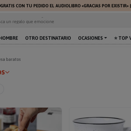

GRATIS CON TU PEDIDO EL AUDIOLIBRO «GRACIAS POR EXISTIR»
 de 2.000 ideas de regalo
ca un regalo que emocione
prende con algo único
uentra el regalo perfecto para mamá
HOMBRE
OTRO DESTINATARIO
OCASIONES
⭐ TOP 
alos personalizados para sorprender
esa baratos
os