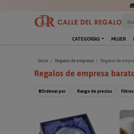

Más
Bus
Sor
Enc
CATEGORÍAS
MUJER
Reg
Inicio
Regalos de empresa
Regalos de empr
Regalos de empresa barat
Ordenar por
Rango de precios
Filtros