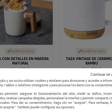
Escribe tu texto
Escribe tu texto
A CON DETALLES EN MADERA
TAZA VINTAGE DE CERÁMIC
NATURAL
BAMBÚ
Solo 9.95 €
Solo 7.95 €
Continuar sin
alo y sus socios utilizan cookies y similares para almacenar y acceder a infor
 / tablet o teléfono inteligente y para procesar los datos con su consentimi
El mejor regalo para decir adiós
Con
ies permiten asegurar el funcionamiento del sitio, medir su tráfico, mostr
Regalos de empresa
Re
dos, realizar campañas dirigidas, personalizar la interfaz y permitir compartir 
para jubilaciones
pe
ociales. Para dar su consentimiento, haga clic en "aceptar". Para rechazar, 
sin aceptar". También puede configurar sus opciones.