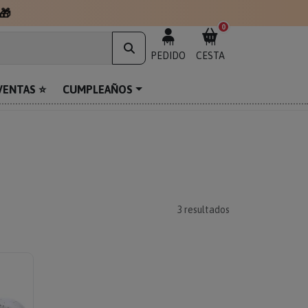
🎁
0
MI
MI
PEDIDO
CESTA
VENTAS ⭐
CUMPLEAÑOS
3
resultados