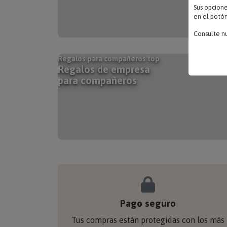
Sus opcion
en el botón
Consulte n
Regalos para compañeros top
Regalos de empresa
para compañeros
Pago seguro
Tus compras están protegidas con los más