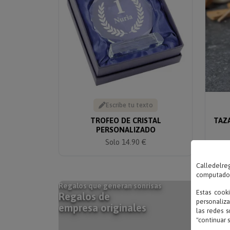
Escribe tu texto
TROFEO DE CRISTAL
TAZ
PERSONALIZADO
Solo 14.90 €
Calledelreg
computadora
Regalos que generan sonrisas
Estas cook
Regalos de
personaliza
empresa originales
las redes s
"continuar 