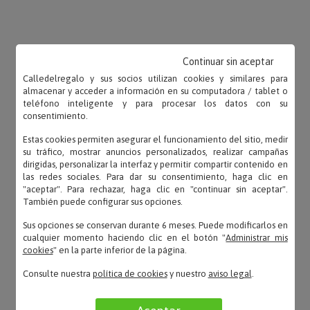
OPINIONES
Continuar sin aceptar
Calledelregalo y sus socios utilizan cookies y similares para
almacenar y acceder a información en su computadora / tablet o
teléfono inteligente y para procesar los datos con su
consentimiento.
Laura – 17/12/2021
Estas cookies permiten asegurar el funcionamiento del sitio, medir
«Super original el diseño y con una indirecta muy
su tráfico, mostrar anuncios personalizados, realizar campañas
sutil y graciosa»
dirigidas, personalizar la interfaz y permitir compartir contenido en
las redes sociales. Para dar su consentimiento, haga clic en
"aceptar". Para rechazar, haga clic en "continuar sin aceptar".
También puede configurar sus opciones.
Sus opciones se conservan durante 6 meses. Puede modificarlos en
Melisa – 09/12/2021
cualquier momento haciendo clic en el botón "
Administrar mis
«Me a gustado muchísimo como estaba realizado
cookies
" en la parte inferior de la página.
el estampado del calzoncillo si que le comprare
Consulte nuestra
política de cookies
y nuestro
aviso legal
.
mas mod...»