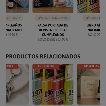
Escribe tu texto
Sube tu foto y texto
Escribe tu te
T CUMPLEAÑOS
FALSA PORTADA DE
LIBRO AÑO 
RSONALIZADO
REVISTA ESPECIAL
NACIMIENT
SOLO 49.90 €
CUMPLEAÑOS
SOLO 21.95 
SOLO DESDE 14.90 €
PRODUCTOS RELACIONADOS
descuento
TOP VENTAS
TOP VENTAS