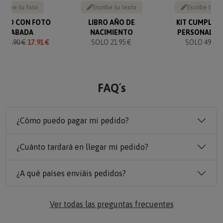
Sube tu foto
Escribe tu texto
Escribe tu te
VERO CON FOTO
LIBRO AÑO DE
KIT CUMPLEA
GRABADA
NACIMIENTO
PERSONALIZ
O
19.90 €
17.91 €
SOLO 21.95 €
SOLO 49.90 
FAQ´s
¿Cómo puedo pagar mi pedido?
¿Cuánto tardará en llegar mi pedido?
¿A qué países enviáis pedidos?
Ver todas las preguntas frecuentes