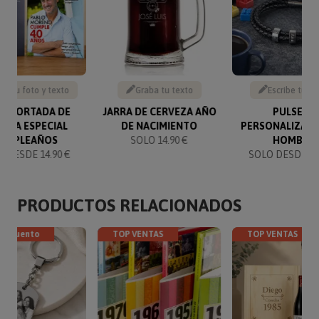
be tu foto y texto
Graba tu texto
Escribe tu te
SA PORTADA DE
JARRA DE CERVEZA AÑO
PULSERA
ISTA ESPECIAL
DE NACIMIENTO
PERSONALIZADA
UMPLEAÑOS
SOLO 14.90 €
HOMBRE
 DESDE 14.90 €
SOLO DESDE 19
PRODUCTOS RELACIONADOS
descuento
TOP VENTAS
TOP VENTAS