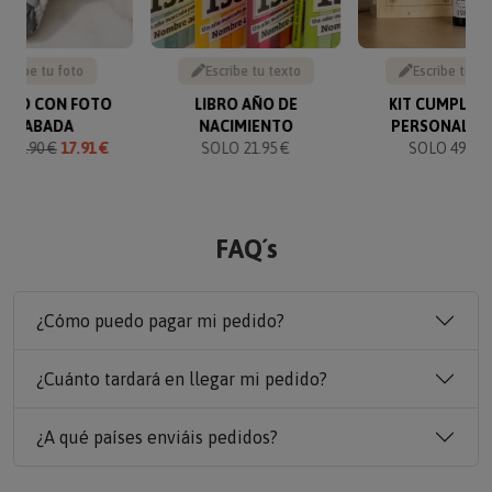
Sube tu foto
Escribe tu texto
Escribe tu te
VERO CON FOTO
LIBRO AÑO DE
KIT CUMPLEA
GRABADA
NACIMIENTO
PERSONALIZ
O
19.90 €
17.91 €
SOLO 21.95 €
SOLO 49.90 
FAQ´s
¿Cómo puedo pagar mi pedido?
¿Cuánto tardará en llegar mi pedido?
¿A qué países enviáis pedidos?