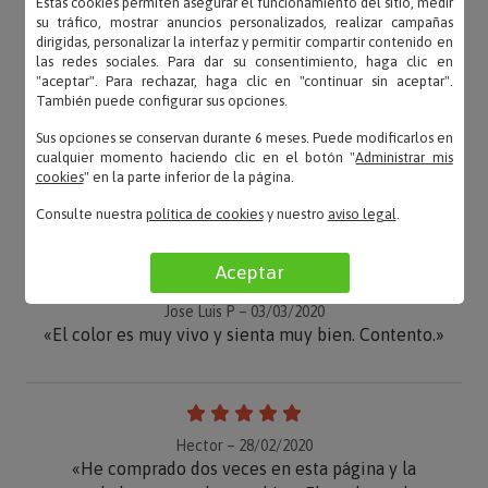
Estas cookies permiten asegurar el funcionamiento del sitio, medir
su tráfico, mostrar anuncios personalizados, realizar campañas
dirigidas, personalizar la interfaz y permitir compartir contenido en
las redes sociales. Para dar su consentimiento, haga clic en
"aceptar". Para rechazar, haga clic en "continuar sin aceptar".
También puede configurar sus opciones.
Sus opciones se conservan durante 6 meses. Puede modificarlos en
cualquier momento haciendo clic en el botón "
Administrar mis
cookies
" en la parte inferior de la página.
OPINIONES
Consulte nuestra
política de cookies
y nuestro
aviso legal
.
Aceptar
Jose Luis P – 03/03/2020
«El color es muy vivo y sienta muy bien. Contento.»
Hector – 28/02/2020
«He comprado dos veces en esta página y la