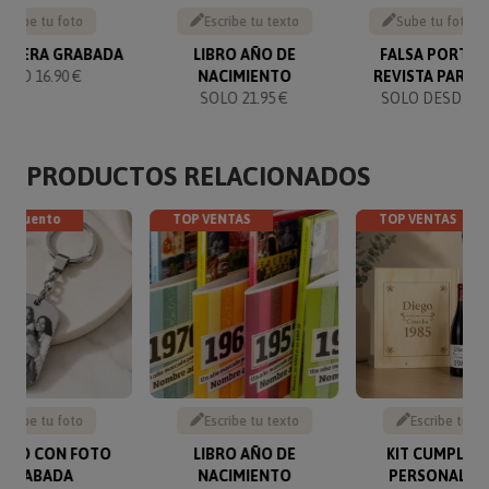
Sube tu foto
Escribe tu texto
Sube tu foto y 
ONERA GRABADA
LIBRO AÑO DE
FALSA PORTAD
SOLO 16.90 €
NACIMIENTO
REVISTA PARA 
SOLO 21.95 €
SOLO DESDE 14
PRODUCTOS RELACIONADOS
descuento
TOP VENTAS
TOP VENTAS
Sube tu foto
Escribe tu texto
Escribe tu te
VERO CON FOTO
LIBRO AÑO DE
KIT CUMPLEA
GRABADA
NACIMIENTO
PERSONALIZ