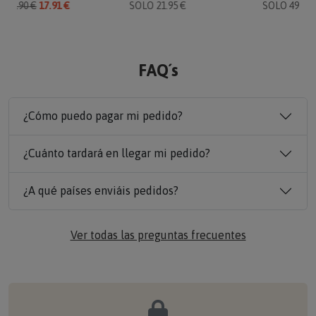
O
19.90 €
17.91 €
SOLO 21.95 €
SOLO 49.90 
FAQ´s
¿Cómo puedo pagar mi pedido?
¿Cuánto tardará en llegar mi pedido?
¿A qué países enviáis pedidos?
Ver todas las preguntas frecuentes