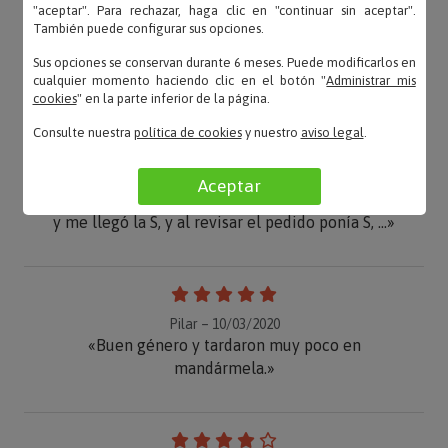
"aceptar". Para rechazar, haga clic en "continuar sin aceptar".
También puede configurar sus opciones.
OPINIONES
Sus opciones se conservan durante 6 meses. Puede modificarlos en
cualquier momento haciendo clic en el botón "
Administrar mis
cookies
" en la parte inferior de la página.
Consulte nuestra
política de cookies
y nuestro
aviso legal
.
Jorge – 16/02/2023
Aceptar
«Pues el producto bueno, pero seleccione la talla L
y me llegó la S, y al revisar el pedido ponía S, ...»
Pilar – 10/03/2020
«Buen género y tardaron muy poco en
mandármela.»