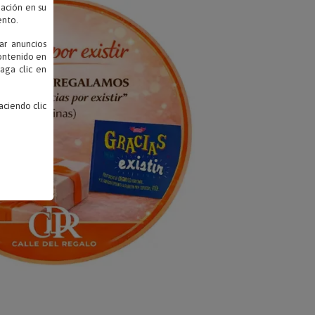
mación en su
ento.
ar anuncios
contenido en
haga clic en
ciendo clic