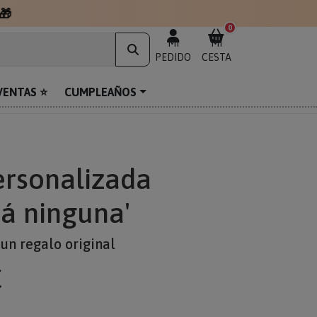
🎁
0
MI
MI
PEDIDO
CESTA
VENTAS ⭐
CUMPLEAÑOS
ersonalizada
 ninguna'
n regalo original
€