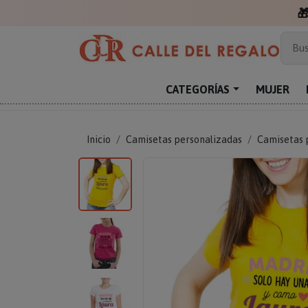

Más
Bus
Sor
Enc
CATEGORÍAS
MUJER
Reg
Inicio
Camisetas personalizadas
Camisetas 