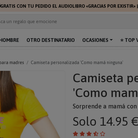

GRATIS CON TU PEDIDO EL AUDIOLIBRO «GRACIAS POR EXISTIR»
 de 2.000 ideas de regalo
ca un regalo que emocione
prende con algo único
uentra el regalo perfecto para mamá
HOMBRE
OTRO DESTINATARIO
OCASIONES
⭐ TOP 
alos personalizados para sorprender
para madres
Camiseta personalizada 'Como mamá ninguna'
Camiseta p
'Como mamá
Sorprende a mamá con u
Solo
14.95 