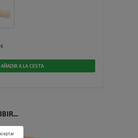
 €
AÑADIR A LA CESTA
BIR...
 aceptar