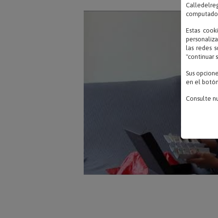
Calledelreg
computadora
Estas cook
personaliza
las redes s
"continuar 
Sus opcion
en el botón
Consulte n