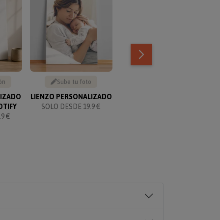
ón
Sube tu foto
Texto personalizable
LIZADO
LIENZO PERSONALIZADO
KIT PARA PAREJAS
OTIFY
SOLO DESDE 19.9 €
PERSONALIZADO
9 €
SOLO 49.90 €