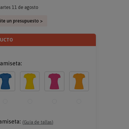
artes 11 de agosto
ite un presupuesto >
DUCTO
camiseta:
camiseta:
(
Guía de tallas
)