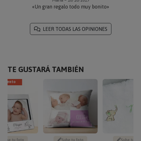
«Un gran regalo todo muy bonito»
LEER TODAS LAS OPINIONES
TE GUSTARÁ TAMBIÉN
escuento
Sube tu foto
Sube tu foto
Sube tu fo