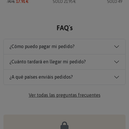
O
19.90 €
17.91 €
SOLO 21.95 €
SOLO 49.90 
FAQ´s
¿Cómo puedo pagar mi pedido?
¿Cuánto tardará en llegar mi pedido?
¿A qué países enviáis pedidos?
Ver todas las preguntas frecuentes