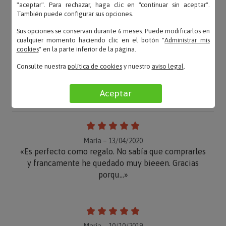
"aceptar". Para rechazar, haga clic en "continuar sin aceptar".
También puede configurar sus opciones.
OPINIONES
Sus opciones se conservan durante 6 meses. Puede modificarlos en
cualquier momento haciendo clic en el botón "
Administrar mis
cookies
" en la parte inferior de la página.
Consulte nuestra
política de cookies
y nuestro
aviso legal
.
Diana – 20/04/2020
«Todo perfecto y la entrega muy rápida»
Aceptar
María – 13/04/2020
«Es perfecto como regalo. No sabía que comprarles
y francamente he quedado muy bieeen. Gracias
porqu...»
María – 10/10/2019