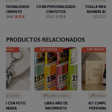
 PERSONALIZADO
COJÍN PERSONALIZADO
TOALLA INFANT
 NACIMIENTO
CON FOTOS
NOMBRE BOR
O
19.90 €
18.91 €
SOLO 16.90 €
SOLO 13.99 
PRODUCTOS RELACIONADOS
descuento
TOP VENTAS
TOP VENTAS
Sube tu foto
Escribe tu texto
Escribe tu te
VERO CON FOTO
LIBRO AÑO DE
KIT CUMPLEA
GRABADA
NACIMIENTO
PERSONALIZ