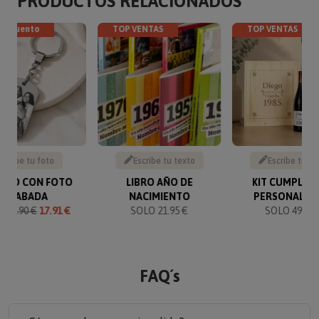
PRODUCTOS RELACIONADOS
descuento
TOP VENTAS
TOP VENTAS
Sube tu foto
Escribe tu texto
Escribe tu te
VERO CON FOTO
LIBRO AÑO DE
KIT CUMPLEA
GRABADA
NACIMIENTO
PERSONALIZ
O
19.90 €
17.91 €
SOLO 21.95 €
SOLO 49.90 
FAQ´s