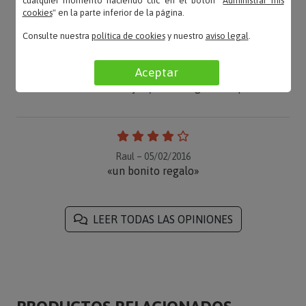
cualquier momento haciendo clic en el botón "
Administrar mis
cookies
" en la parte inferior de la página.
Consulte nuestra
política de cookies
y nuestro
aviso legal
.
Aceptar
Sandra – 18/08/2017
«Les encantó el cojín y la entrega fue rápida»
Raul – 05/02/2016
«un bonito regalo»
LEER TODAS LAS OPINIONES