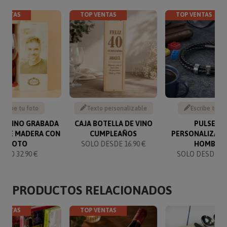
VENTAS
TOP VENTAS
TOP VENTAS
Sube tu foto
Texto personalizable
Escribe tu te
DE VINO GRABADA
CAJA BOTELLA DE VINO
PULSERA
A DE MADERA CON
CUMPLEAÑOS
PERSONALIZADA
FOTO
SOLO DESDE 16.90 €
HOMBRE
SOLO 32.90 €
SOLO DESDE 19
PRODUCTOS RELACIONADOS
VENTAS
TOP VENTAS