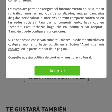
consentimiento.
Estas cookies permiten asegurar el funcionamiento del sitio, medir
su tráfico, mostrar anuncios personalizados, realizar campañas
dirigidas, personalizar la interfaz y permitir compartir contenido en
las redes sociales. Para dar su consentimiento, haga clic en
San – 11/01/2022
"aceptar". Para rechazar, haga clic en "continuar sin aceptar".
«Adecuado para lo que lo queria .»
También puede configurar sus opciones.
Sus opciones se conservan durante 6 meses. Puede modificarlos en
cualquier momento haciendo clic en el botón "
Administrar mis
cookies
" en la parte inferior de la página.
Basi – 08/08/2019
Consulte nuestra
política de cookies
y nuestro
aviso legal
.
«Bonita y original»
Aceptar
LEER TODAS LAS OPINIONES
TE GUSTARÁ TAMBIÉN