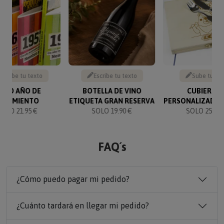
Escribe tu texto
Escribe tu texto
Sube tu fo
IBRO AÑO DE
BOTELLA DE VINO
CUBIERTO
NACIMIENTO
ETIQUETA GRAN RESERVA
PERSONALIZADOS
SOLO 21.95 €
SOLO 19.90 €
SOLO 25.90 
FAQ´s
¿Cómo puedo pagar mi pedido?
¿Cuánto tardará en llegar mi pedido?