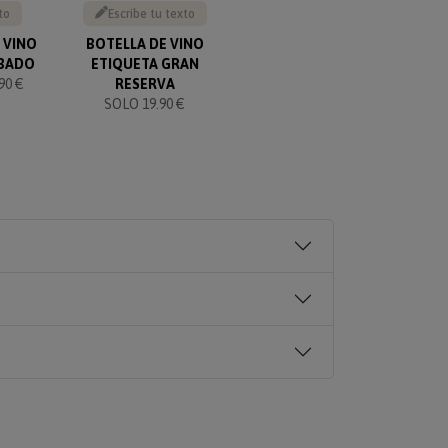
to
Escribe tu texto
Sube tu foto
 VINO
BOTELLA DE VINO
BOTELLA DE VINO CON
C
BADO
ETIQUETA GRAN
ETIQUETA ELEGANTE
90 €
RESERVA
SOLO 19.90 €
SOLO 19.90 €