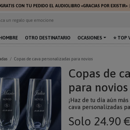

GRATIS CON TU PEDIDO EL AUDIOLIBRO «GRACIAS POR EXISTIR»
 de 2.000 ideas de regalo
ca un regalo que emocione
prende con algo único
uentra el regalo perfecto para mamá
HOMBRE
OTRO DESTINATARIO
OCASIONES
⭐ TOP 
alos personalizados para sorprender
adas
Copas de cava personalizadas para novios
Copas de ca
para novios
¡Haz de tu día aún má
cava personalizadas pa
Solo
24.90 