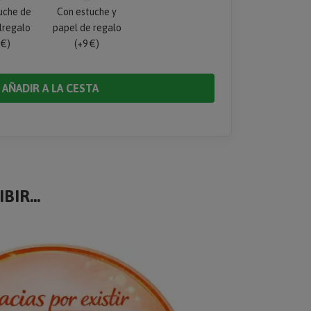
uche de
Con estuche y
lregalo
papel de regalo
 €)
(+9 €)
AÑADIR A LA CESTA
BIR...