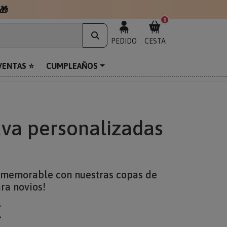
🎁
0
MI
MI
PEDIDO
CESTA
VENTAS ⭐
CUMPLEAÑOS
va personalizadas
s memorable con nuestras copas de
ra novios!
€