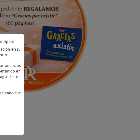
 aceptar
mación en su
ento.
ar anuncios
contenido en
haga clic en
ciendo clic