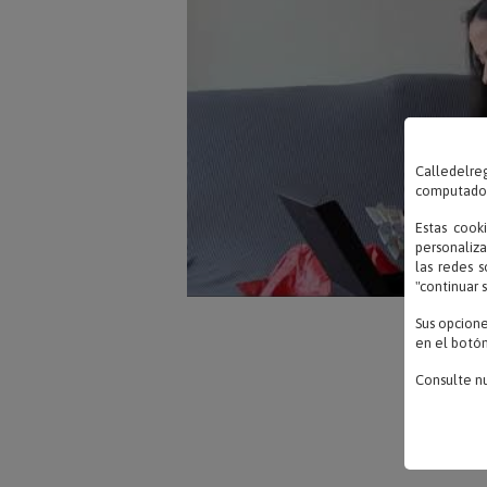
Calledelreg
computadora
Estas cook
personaliza
las redes s
"continuar 
Sus opcion
en el botón
Consulte n