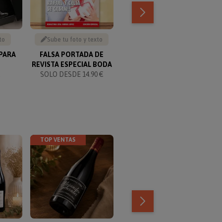
to
Sube tu foto y texto
Sube tu foto
 PARA
FALSA PORTADA DE
CAJA VINO
REVISTA ESPECIAL BODA
PERSONALIZADA CON
€
SOLO DESDE 14.90 €
FOTOS Y TEXTO
SOLO DESDE 15.90 €
TOP VENTAS
TOP VENTAS