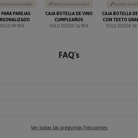
xto personalizable
Texto personalizable
Escribe tu tex
T PARA PAREJAS
CAJA BOTELLA DE VINO
CAJA BOTELLA DE
ERSONALIZADO
CUMPLEAÑOS
CON TEXTO GRA
SOLO 49.90 €
SOLO DESDE 16.90 €
SOLO DESDE 16.
FAQ´s
Ver todas las preguntas frecuentes