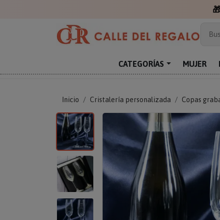

Más
Bus
Sor
Enc
CATEGORÍAS
MUJER
Reg
Inicio
Cristalería personalizada
Copas grab