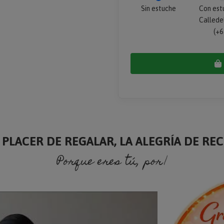
Sin estuche
Con est
Callede
(+6
 PLACER DE REGALAR, LA ALEGRÍA DE RECI
Porque eres tú, porque soy yo.