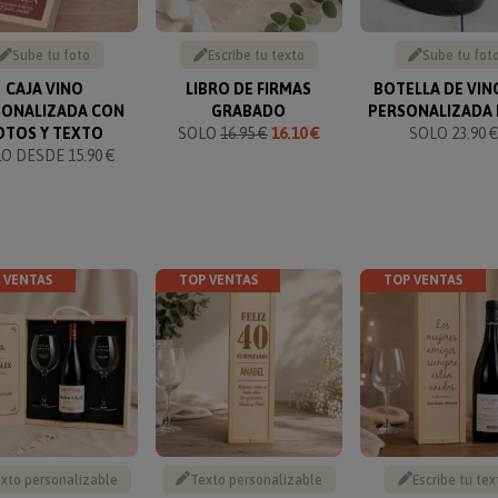
Sube tu foto
Escribe tu texto
Sube tu fot
CAJA VINO
LIBRO DE FIRMAS
BOTELLA DE VIN
SONALIZADA CON
GRABADO
PERSONALIZADA
OTOS Y TEXTO
SOLO
16.95 €
16.10 €
SOLO 23.90 
O DESDE 15.90 €
 VENTAS
TOP VENTAS
TOP VENTAS
xto personalizable
Texto personalizable
Escribe tu tex