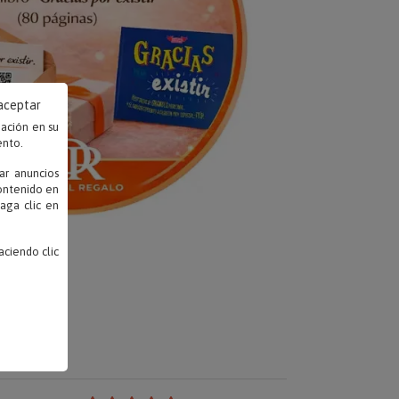
 aceptar
mación en su
ento.
ar anuncios
contenido en
haga clic en
ciendo clic