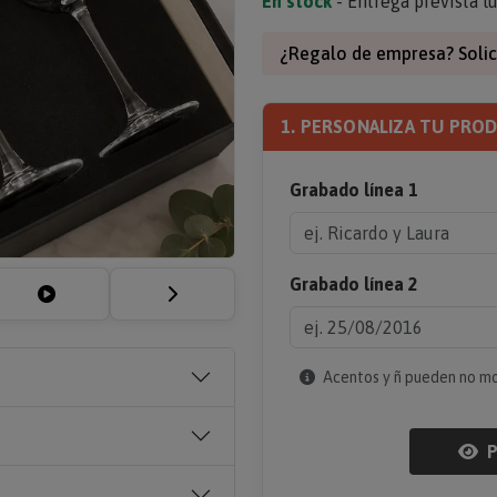
En stock
- Entrega prevista l
¿Regalo de empresa? Solic
1. PERSONALIZA TU PRO
Grabado línea 1
Grabado línea 2
Acentos y ñ pueden no most
P