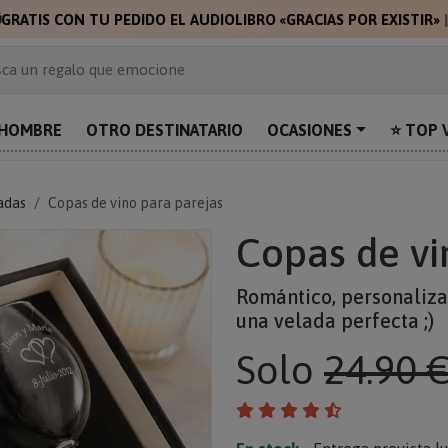

GRATIS CON TU PEDIDO EL AUDIOLIBRO «GRACIAS POR EXISTIR»
 de 2.000 ideas de regalo
ca un regalo que emocione
prende con algo único
uentra el regalo perfecto para mamá
HOMBRE
OTRO DESTINATARIO
OCASIONES
⭐ TOP 
alos personalizados para sorprender
adas
Copas de vino para parejas
Copas de vi
Romántico, personalizad
una velada perfecta ;)
Solo
24.90 