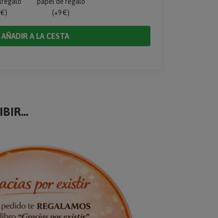
lregalo
papel de regalo
 €)
(+9 €)
AÑADIR A LA CESTA
BIR...