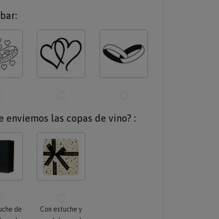
bar:
 enviemos las copas de vino? :
uche de
Con estuche y