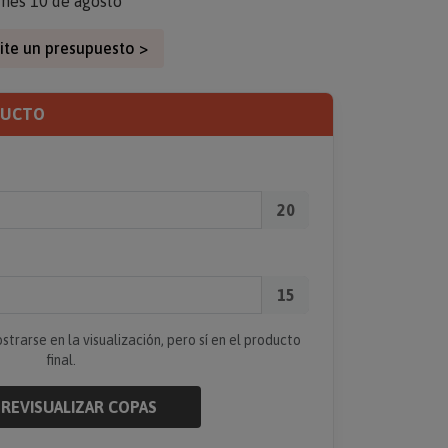
unes 10 de agosto
ite un presupuesto >
DUCTO
20
15
rarse en la visualización, pero sí en el producto
final.
REVISUALIZAR COPAS