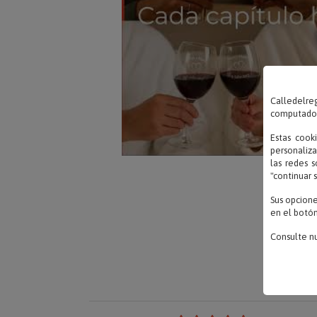
Calledelreg
computadora
Estas cook
personaliza
las redes s
"continuar 
Sus opcion
en el botón
Consulte n