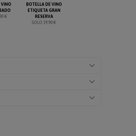
 VINO
BOTELLA DE VINO
BOTELLA DE VINO CON
C
BADO
ETIQUETA GRAN
ETIQUETA ELEGANTE
90 €
RESERVA
SOLO 19.90 €
SOLO 19.90 €