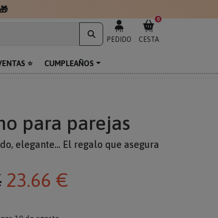
🎁
0
MI
MI
PEDIDO
CESTA
VENTAS ⭐
CUMPLEAÑOS
no para parejas
o, elegante... El regalo que asegura
€
23.66 €