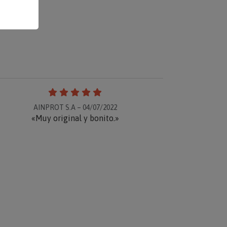
AINPROT S.A – 04/07/2022
«Muy original y bonito.»