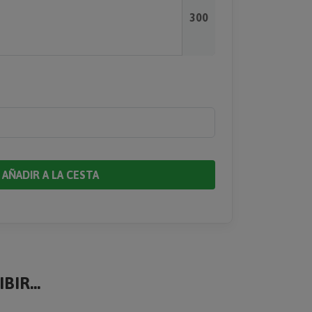
300
AÑADIR A LA CESTA
BIR...