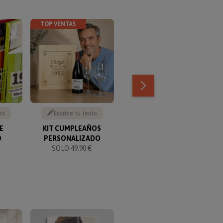
TOP VENTAS
TOP VENTAS
to
Escribe tu texto
Escribe tu texto
E
KIT CUMPLEAÑOS
PULSERA
L
O
PERSONALIZADO
PERSONALIZADA PARA
€
SOLO 49.90 €
HOMBRE
SOLO DESDE 19.90 €
TOP VENTAS