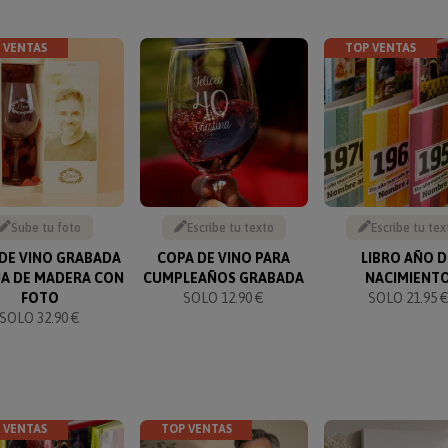
 VENTAS
TOP VENTAS
Sube tu foto
Escribe tu texto
Escribe tu tex
DE VINO GRABADA
COPA DE VINO PARA
LIBRO AÑO D
JA DE MADERA CON
CUMPLEAÑOS GRABADA
NACIMIENT
FOTO
SOLO 12.90 €
SOLO 21.95 
SOLO 32.90 €
 VENTAS
TOP VENTAS