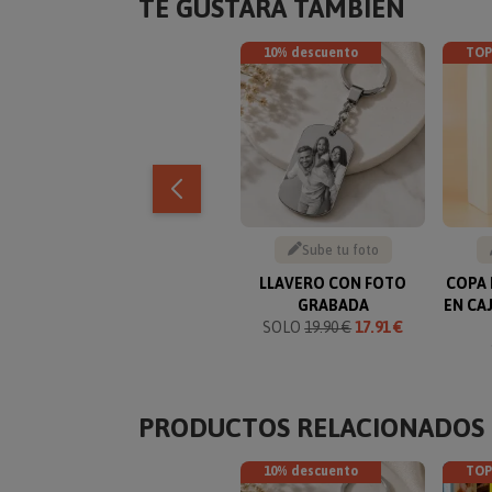
TE GUSTARÁ TAMBIÉN
10% descuento
TOP
Sube tu foto
LLAVERO CON FOTO
COPA 
GRABADA
EN CA
SOLO
19.90 €
17.91 €
PRODUCTOS RELACIONADOS
10% descuento
TOP