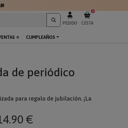
🎁
0
MI
MI
PEDIDO
CESTA
VENTAS ⭐
CUMPLEAÑOS
da de periódico
zada para regalo de jubilación. ¡La
14.90 €