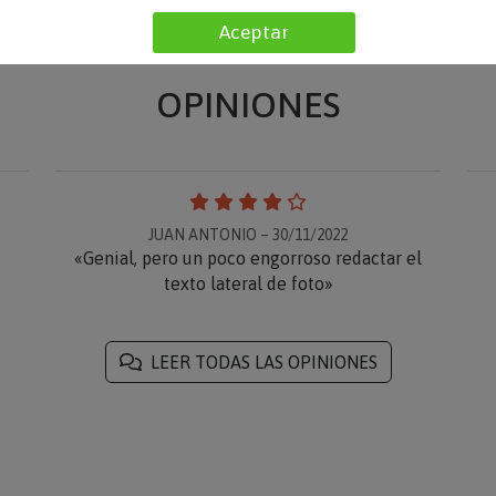
Aceptar
OPINIONES
JUAN ANTONIO – 30/11/2022
«Genial, pero un poco engorroso redactar el
texto lateral de foto»
LEER TODAS LAS OPINIONES