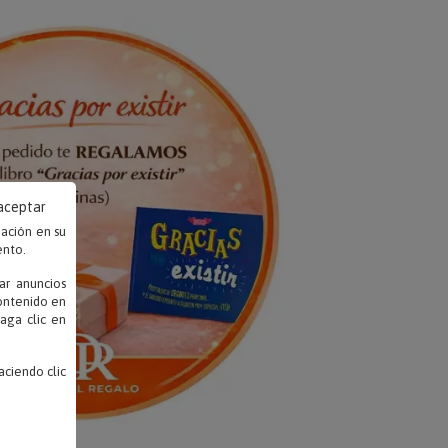
 aceptar
mación en su
ento.
ar anuncios
contenido en
haga clic en
ciendo clic