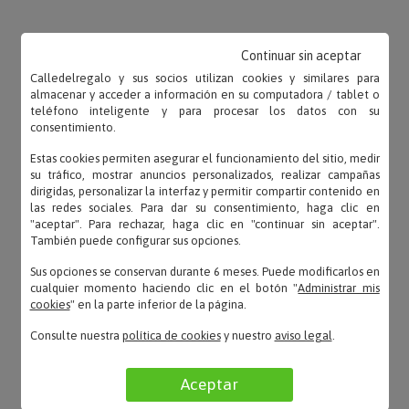
OPINIONES
Continuar sin aceptar
Calledelregalo y sus socios utilizan cookies y similares para
almacenar y acceder a información en su computadora / tablet o
teléfono inteligente y para procesar los datos con su
consentimiento.
Estas cookies permiten asegurar el funcionamiento del sitio, medir
Reyes – 27/10/2022
su tráfico, mostrar anuncios personalizados, realizar campañas
«Le agradezco la atención al servicio al cliente, por
dirigidas, personalizar la interfaz y permitir compartir contenido en
su eficacia y amabilidad.»
las redes sociales. Para dar su consentimiento, haga clic en
"aceptar". Para rechazar, haga clic en "continuar sin aceptar".
También puede configurar sus opciones.
Sus opciones se conservan durante 6 meses. Puede modificarlos en
cualquier momento haciendo clic en el botón "
Administrar mis
Charly – 11/04/2022
cookies
" en la parte inferior de la página.
«Muy buena calidad y servicio y atención
Consulte nuestra
política de cookies
y nuestro
aviso legal
.
estupendos. Muy recomendables.»
Aceptar