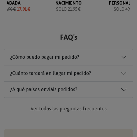
GRABADA
NACIMIENTO
PERSONALIZ
O
19.90 €
17.91 €
SOLO 21.95 €
SOLO 49.90 
FAQ´s
¿Cómo puedo pagar mi pedido?
¿Cuánto tardará en llegar mi pedido?
¿A qué países enviáis pedidos?
Ver todas las preguntas frecuentes