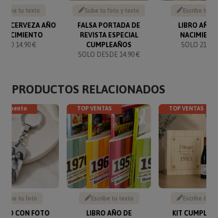
Graba tu texto
Sube tu foto y texto
Escribe tu te
 DE CERVEZA AÑO
FALSA PORTADA DE
LIBRO AÑO 
 NACIMIENTO
REVISTA ESPECIAL
NACIMIENT
SOLO 14.90 €
CUMPLEAÑOS
SOLO 21.95 
SOLO DESDE 14.90 €
PRODUCTOS RELACIONADOS
descuento
TOP VENTAS
TOP VENTAS
Sube tu foto
Escribe tu texto
Escribe tu te
VERO CON FOTO
LIBRO AÑO DE
KIT CUMPLEA